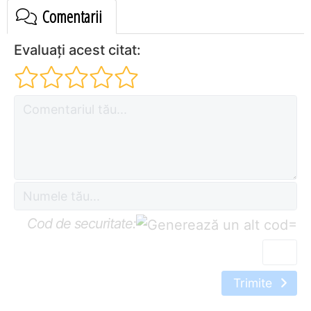
Comentarii
Evaluați acest citat:
Cod de securitate:
=
Trimite