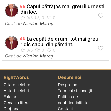
Capul pătrăţos mai greu îl urneşti
din loc.
Citat de
Nicolae Mareș
La capăt de drum, tot mai greu
ridic capul din pământ.
Citat de
Nicolae Mareș
RightWords
Despre noi
Citate celebre
Despre noi
Autori celebri
Termeni și condiții
Folclor
Politica de
Cenaclu literar
confidenţialitate
Dicționar
Contact