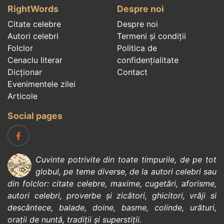
RightWords
Despre noi
Citate celebre
Despre noi
Autori celebri
Termeni și condiții
Folclor
Politica de
Cenaclu literar
confidenţialitate
Dicționar
Contact
Evenimentele zilei
Articole
Social pages
Cuvinte potrivite din toate timpurile, de pe tot
globul, pe teme diverse, de la
autori celebri
sau
din
folclor
:
citate celebre
,
maxime
,
cugetări
,
aforisme
,
autori celebri
,
proverbe și zicători
,
ghicitori
,
vrăji si
descântece
,
balade
,
doine
,
basme
,
colinde
,
urături
,
orații de nuntă
,
tradiții și superstiții
.