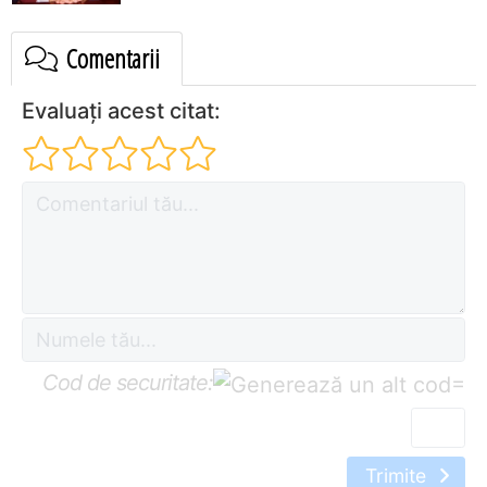
Comentarii
Evaluați acest citat:
Cod de securitate:
=
Trimite