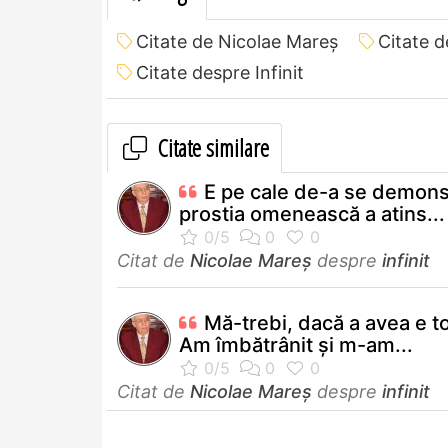
Citate de Nicolae Mareș
Citate d
Citate despre Infinit
Citate similare
E pe cale de-a se demons
prostia omenească a atins...
Citat de
Nicolae Mareș
despre
infinit
Mă-trebi, dacă a avea e t
Am îmbătrânit şi m-am...
Citat de
Nicolae Mareș
despre
infinit