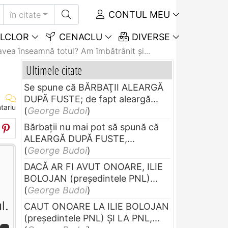
CONTUL MEU
în citate
LCLOR
CENACLU
DIVERSE
vea înseamnă totul? Am îmbătrânit şi...
Ultimele citate
Se spune că BĂRBAŢII ALEARGĂ
DUPĂ FUSTE; de fapt aleargă...
tariu
(
George Budoi
)
Bărbaţii nu mai pot să spună că
ALEARGĂ DUPĂ FUSTE,...
(
George Budoi
)
DACĂ AR FI AVUT ONOARE, ILIE
BOLOJAN (preşedintele PNL)...
(
George Budoi
)
l.
CAUT ONOARE LA ILIE BOLOJAN
(preşedintele PNL) ŞI LA PNL,...