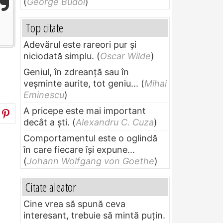
(
George Budoi
)
Top citate
Adevărul este rareori pur și
niciodată simplu.
(
Oscar Wilde
)
Geniul, în zdreanţă sau în
veşminte aurite, tot geniu...
(
Mihai
Eminescu
)
A pricepe este mai important
decât a ști.
(
Alexandru C. Cuza
)
Comportamentul este o oglindă
în care fiecare își expune...
(
Johann Wolfgang von Goethe
)
Citate aleator
Cine vrea să spună ceva
interesant, trebuie să mintă puțin.