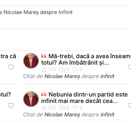
e Nicolae Mareș despre Infinit
tra că
Mă-trebi, dacă a avea însea
totul? Am îmbătrânit şi...
Citat de
Nicolae Mareș
despre
infinit
otul?
Nebunia dintr-un partid este
infinit mai mare decât cea...
Citat de
Nicolae Mareș
despre
infinit