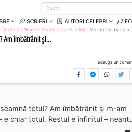
EBRE
SCRIERI
AUTORI CELEBRI
FO
Citate de Nicolae Mareș despre Infinit
Mă-ntrebi, dacă a a
 Am îmbătrânit şi...
adaugă un comen
nseamnă totul? Am îmbătrânit şi m-am
 e chiar totul. Restul e infinitul – neantu