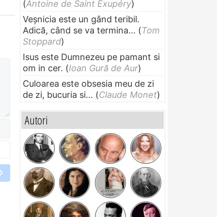
(
Antoine de Saint Exupéry
)
Veșnicia este un gând teribil.
Adică, când se va termina...
(
Tom
Stoppard
)
Isus este Dumnezeu pe pamant si
om in cer.
(
Ioan Gură de Aur
)
Culoarea este obsesia meu de zi
de zi, bucuria si...
(
Claude Monet
)
Autori