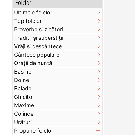
Folclor
Ultimele folclor
Top folclor
Proverbe și zicători
Tradiții și superstiții
Vrăji și descântece
Cântece populare
Orații de nuntă
Basme
Doine
Balade
Ghicitori
Maxime
Colinde
Urături
Propune folclor