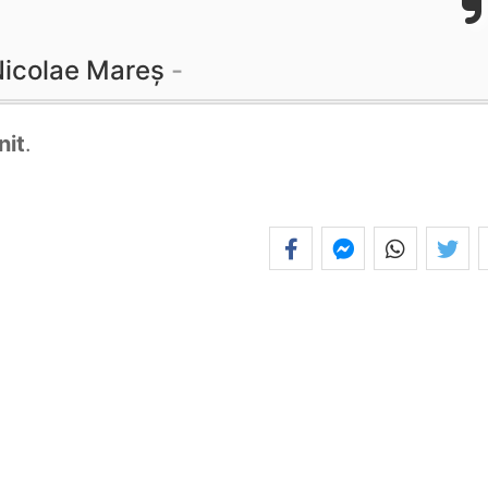
icolae Mareș
nit
.