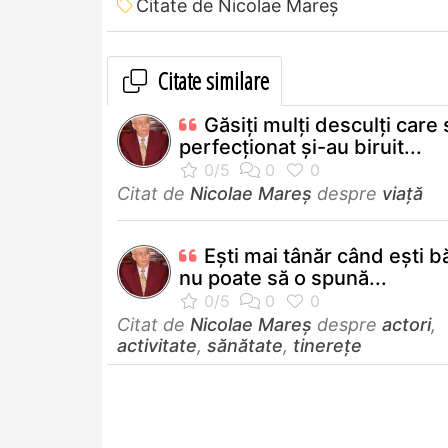
Citate de Nicolae Mareș
Citate similare
Găsiţi mulţi desculţi care
perfecţionat şi-au biruit...
Citat de
Nicolae Mareș
despre
viață
Eşti mai tânăr când eşti b
nu poate să o spună...
Citat de
Nicolae Mareș
despre
actori
,
activitate
,
sănătate
,
tinerețe