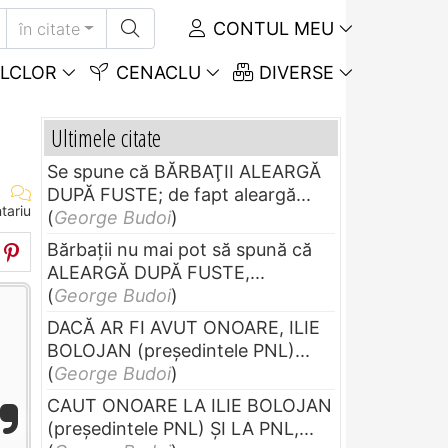
CONTUL MEU
în citate
LCLOR
CENACLU
DIVERSE
Ultimele citate
Se spune că BĂRBAŢII ALEARGĂ
DUPĂ FUSTE; de fapt aleargă...
tariu
(
George Budoi
)
Bărbaţii nu mai pot să spună că
ALEARGĂ DUPĂ FUSTE,...
(
George Budoi
)
DACĂ AR FI AVUT ONOARE, ILIE
BOLOJAN (preşedintele PNL)...
(
George Budoi
)
CAUT ONOARE LA ILIE BOLOJAN
(preşedintele PNL) ŞI LA PNL,...