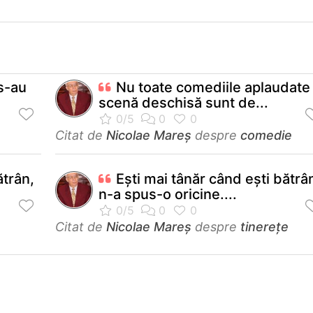
 s-au
Nu toate comediile aplaudate 
scenă deschisă sunt de...
Citat de
Nicolae Mareș
despre
comedie
ătrân,
Eşti mai tânăr când eşti bătrâ
n-a spus-o oricine....
Citat de
Nicolae Mareș
despre
tinerețe