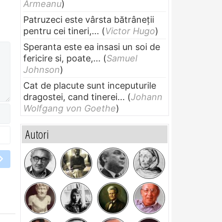
Armeanu
)
Patruzeci este vârsta bătrâneții
pentru cei tineri,...
(
Victor Hugo
)
Speranta este ea insasi un soi de
fericire si, poate,...
(
Samuel
Johnson
)
Cat de placute sunt inceputurile
dragostei, cand tinerei...
(
Johann
Wolfgang von Goethe
)
Autori