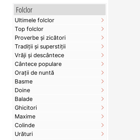
Folclor
Ultimele folclor
Top folclor
Proverbe și zicători
Tradiții și superstiții
Vrăji și descântece
Cântece populare
Orații de nuntă
Basme
Doine
Balade
Ghicitori
Maxime
Colinde
Urături