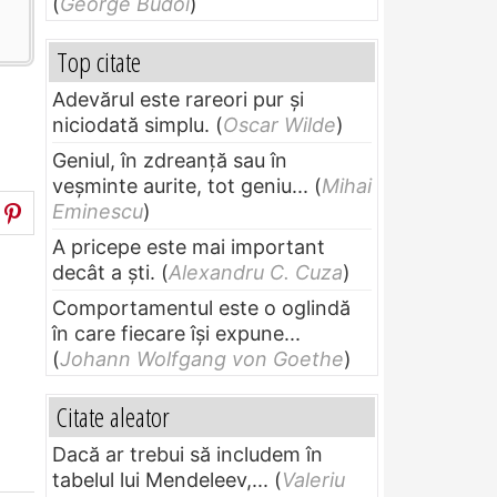
(
George Budoi
)
Top citate
Adevărul este rareori pur și
niciodată simplu.
(
Oscar Wilde
)
Geniul, în zdreanţă sau în
veşminte aurite, tot geniu...
(
Mihai
Eminescu
)
A pricepe este mai important
decât a ști.
(
Alexandru C. Cuza
)
Comportamentul este o oglindă
în care fiecare își expune...
(
Johann Wolfgang von Goethe
)
Citate aleator
Dacă ar trebui să includem în
tabelul lui Mendeleev,...
(
Valeriu