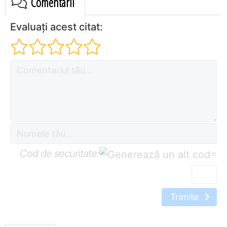
Comentarii
Evaluați acest citat:
Cod de securitate:
=
Trimite