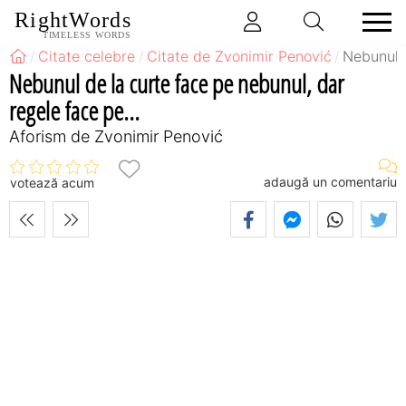
RightWords
TIMELESS WORDS
Citate celebre
Citate de Zvonimir Penović
Nebunul d
Nebunul de la curte face pe nebunul, dar
regele face pe...
Aforism de Zvonimir Penović
adaugă un comentariu
votează acum