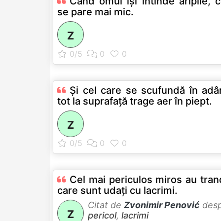
Când omul îşi întinde aripile, c
se pare mai mic.
Z
Şi cel care se scufundă în adâ
tot la suprafaţă trage aer în piept.
Z
Cel mai periculos miros au trand
care sunt udaţi cu lacrimi.
Citat de
Zvonimir Penović
des
Z
pericol
,
lacrimi