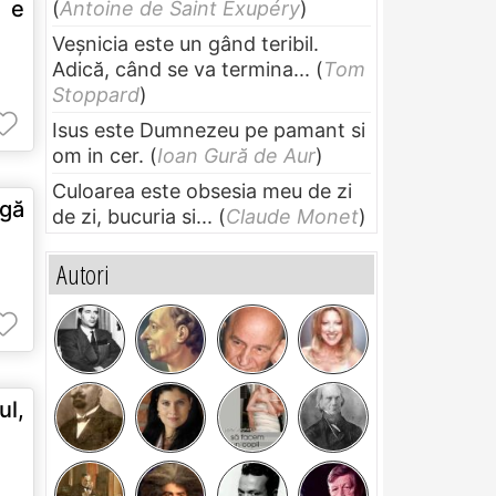
e e
(
Antoine de Saint Exupéry
)
Veșnicia este un gând teribil.
Adică, când se va termina...
(
Tom
Stoppard
)
Isus este Dumnezeu pe pamant si
om in cer.
(
Ioan Gură de Aur
)
Culoarea este obsesia meu de zi
gă
de zi, bucuria si...
(
Claude Monet
)
Autori
ul,