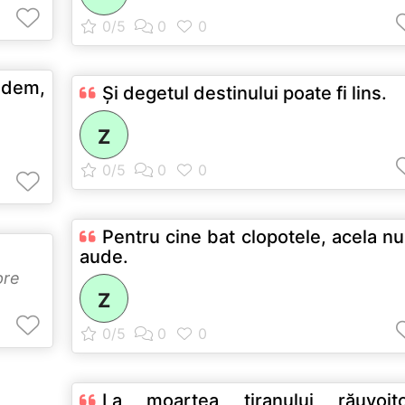
edem,
Şi degetul destinului poate fi lins.
Z
Pentru cine bat clopotele, acela nu
aude.
pre
Z
La moartea tiranului răuvoitor