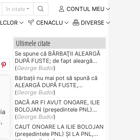
CONTUL MEU
în citate
LCLOR
CENACLU
DIVERSE
Ultimele citate
Se spune că BĂRBAŢII ALEARGĂ
DUPĂ FUSTE; de fapt aleargă...
(
George Budoi
)
Bărbaţii nu mai pot să spună că
ALEARGĂ DUPĂ FUSTE,...
(
George Budoi
)
DACĂ AR FI AVUT ONOARE, ILIE
BOLOJAN (preşedintele PNL)...
ia
(
George Budoi
)
,
CAUT ONOARE LA ILIE BOLOJAN
.
(preşedintele PNL) ŞI LA PNL,...