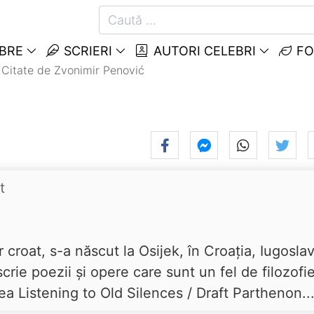
EBRE
SCRIERI
AUTORI CELEBRI
FO
Citate de Zvonimir Penović
t
 croat, s-a născut la Osijek, în Croaţia, Iugoslav
rie poezii și opere care sunt un fel de filozofie
a Listening to Old Silences / Draft Parthenon..