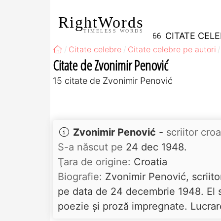
RightWords
TIMELESS WORDS
CITATE CEL
Citate celebre
Citate celebre pe autori
Citate de Zvonimir Penović
15 citate de Zvonimir Penović
Zvonimir Penović
-
scriitor croa
S-a născut pe
24 dec 1948.
Ţara de origine:
Croatia
Biografie:
Zvonimir Penović, scriitor
pe data de 24 decembrie 1948. El sc
poezie și proză impregnate. Lucrare