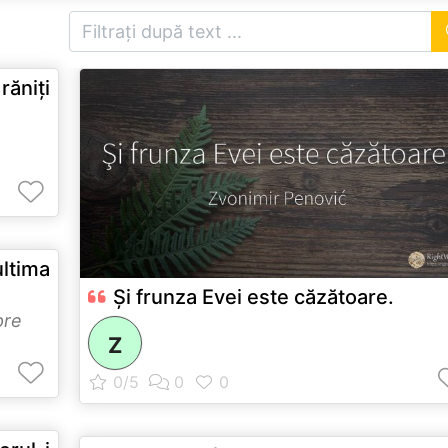
răniţi
ltima
Şi frunza Evei este căzătoare.
pre
Z