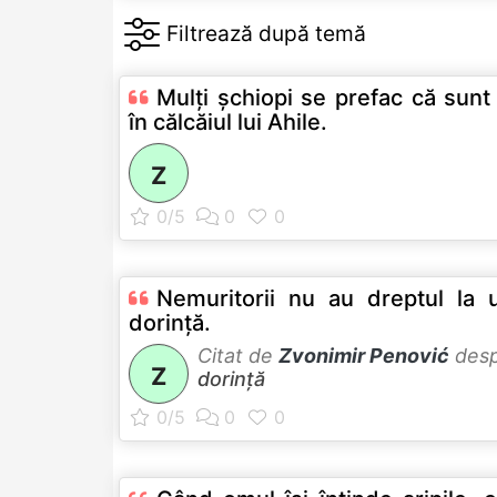
Mulţi şchiopi se prefac că sunt 
în călcăiul lui Ahile.
Z
Nemuritorii nu au dreptul la u
dorinţă.
Citat de
Zvonimir Penović
des
Z
dorință