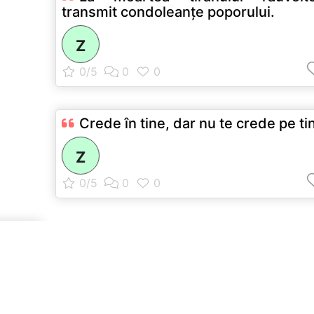
transmit condoleanţe poporului.
Z
Crede în tine, dar nu te crede pe ti
Z