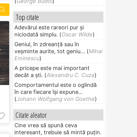
(
George Budoi
)
Top citate
Adevărul este rareori pur și
niciodată simplu.
(
Oscar Wilde
)
Geniul, în zdreanţă sau în
veşminte aurite, tot geniu...
(
Mihai
Eminescu
)
A pricepe este mai important
decât a ști.
(
Alexandru C. Cuza
)
Comportamentul este o oglindă
în care fiecare își expune...
(
Johann Wolfgang von Goethe
)
Citate aleator
Cine vrea să spună ceva
interesant, trebuie să mintă puțin.