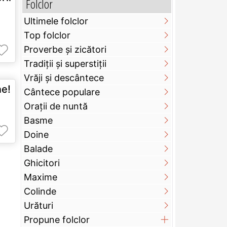
Folclor
Ultimele folclor
Top folclor
Proverbe și zicători
Tradiții și superstiții
Vrăji și descântece
ne!
Cântece populare
Orații de nuntă
Basme
Doine
Balade
Ghicitori
Maxime
Colinde
Urături
Propune folclor