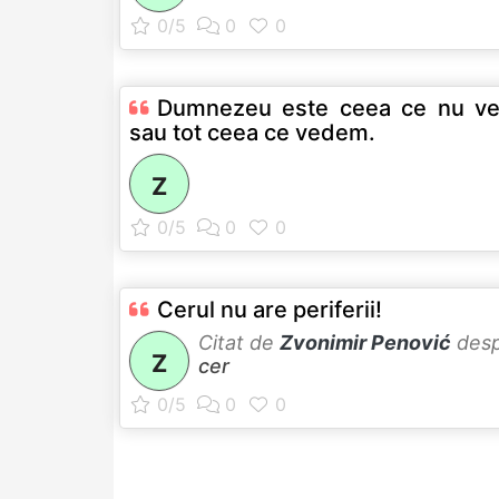
Dumnezeu este ceea ce nu v
sau tot ceea ce vedem.
Z
Cerul nu are periferii!
Citat de
Zvonimir Penović
des
Z
cer