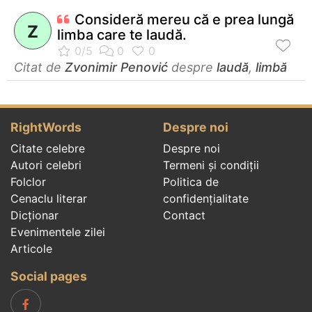
Consideră mereu că e prea lungă
Z
limba care te laudă.
Citat de
Zvonimir Penović
despre
laudă
,
limbă
RightWords
Despre noi
Citate celebre
Despre noi
Autori celebri
Termeni și condiții
Folclor
Politica de
Cenaclu literar
confidenţialitate
Dicționar
Contact
Evenimentele zilei
Articole
Social pages