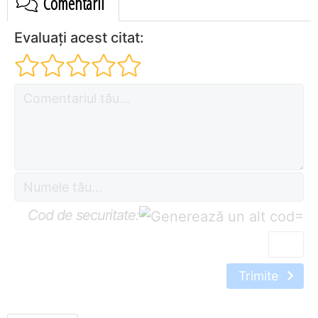
Comentarii
Evaluați acest citat:
Cod de securitate:
=
Trimite