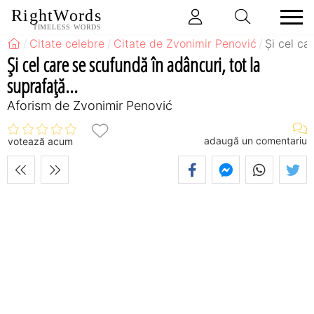
RightWords
TIMELESS WORDS
Citate celebre
Citate de Zvonimir Penović
Şi cel ca
Şi cel care se scufundă în adâncuri, tot la
suprafaţă...
Aforism de Zvonimir Penović
adaugă un comentariu
votează acum