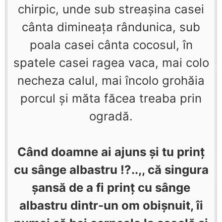
chirpic, unde sub streașina casei
cânta dimineața rândunica, sub
poala casei cânta cocosul, în
spatele casei ragea vaca, mai colo
necheza calul, mai încolo grohăia
porcul și măta făcea treaba prin
ogradă.
Când doamne ai ajuns și tu prinț
cu sânge albastru !?..,, că singura
șansă de a fi prinț cu sânge
albastru dintr-un om obișnuit, îi