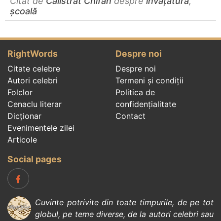
Citat de
Calistrat Chifan
despre
învățătură
,
școală
RightWords
Despre noi
Citate celebre
Despre noi
Autori celebri
Termeni și condiții
Folclor
Politica de
Cenaclu literar
confidenţialitate
Dicționar
Contact
Evenimentele zilei
Articole
Social pages
Cuvinte potrivite din toate timpurile, de pe tot
globul, pe teme diverse, de la
autori celebri
sau