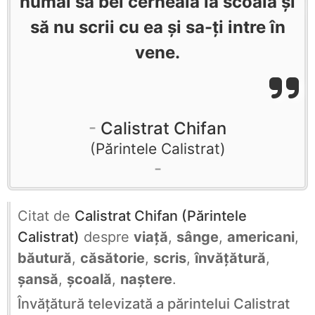
numai să bei cerneala la scoală și
să nu scrii cu ea și sa-ți intre în
vene.
Calistrat Chifan
Părintele Calistrat
Citat de
Calistrat Chifan (Părintele
Calistrat)
despre
viață
,
sânge
,
americani
,
băutură
,
căsătorie
,
scris
,
învățătură
,
șansă
,
școală
,
naștere
.
Învățătură televizată a părintelui Calistrat