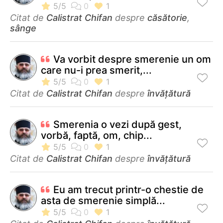
Citat de
Calistrat Chifan
despre
căsătorie
,
sânge
Va vorbit despre smerenie un om
care nu-i prea smerit,...
Citat de
Calistrat Chifan
despre
învățătură
Smerenia o vezi după gest,
vorbă, faptă, om, chip...
Citat de
Calistrat Chifan
despre
învățătură
Eu am trecut printr-o chestie de
asta de smerenie simplă...