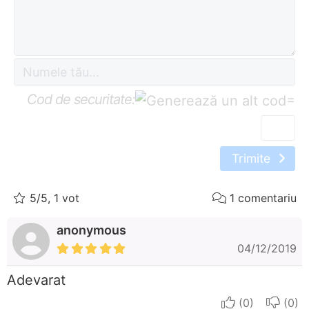
Cod de securitate:
=
Trimite
5/5, 1 vot
1 comentariu
anonymous
04/12/2019
Adevarat
I apreciate
I do