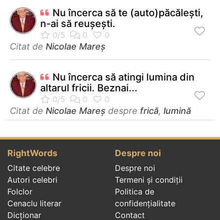
Nu încerca să te (auto)păcăleşti,
n-ai să reuşeşti.
Citat de
Nicolae Mareș
Nu încerca să atingi lumina din
altarul fricii. Beznai...
Citat de
Nicolae Mareș
despre
frică
,
lumină
RightWords
Despre noi
Citate celebre
Despre noi
Autori celebri
Termeni și condiții
Folclor
Politica de
Cenaclu literar
confidenţialitate
Dicționar
Contact