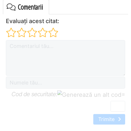
Comentarii
Evaluați acest citat:
Cod de securitate:
=
Trimite