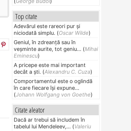
(
George Budoi
)
Top citate
Adevărul este rareori pur și
niciodată simplu.
(
Oscar Wilde
)
Geniul, în zdreanţă sau în
veşminte aurite, tot geniu...
(
Mihai
Eminescu
)
A pricepe este mai important
decât a ști.
(
Alexandru C. Cuza
)
Comportamentul este o oglindă
în care fiecare își expune...
(
Johann Wolfgang von Goethe
)
Citate aleator
Dacă ar trebui să includem în
tabelul lui Mendeleev,...
(
Valeriu