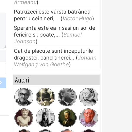
Armeanu
)
Patruzeci este vârsta bătrâneții
pentru cei tineri,...
(
Victor Hugo
)
Speranta este ea insasi un soi de
fericire si, poate,...
(
Samuel
Johnson
)
Cat de placute sunt inceputurile
dragostei, cand tinerei...
(
Johann
Wolfgang von Goethe
)
Autori