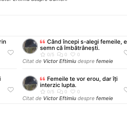
rin
Când începi s-alegi femeile, e
semn că îmbătrâneşti.
Citat de
Victor Eftimiu
despre
femeie
i
Femeile te vor erou, dar îţi
interzic lupta.
Citat de
Victor Eftimiu
despre
femeie