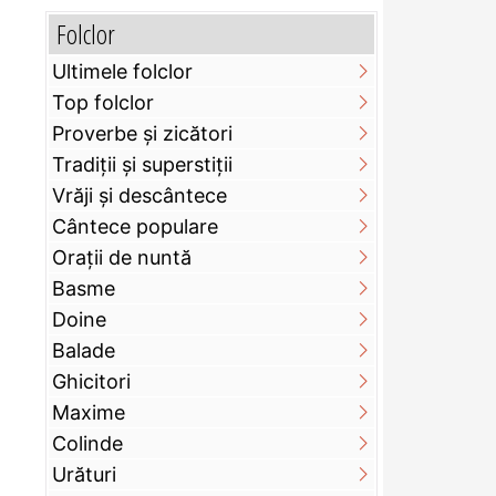
Folclor
Ultimele folclor
Top folclor
Proverbe și zicători
Tradiții și superstiții
Vrăji și descântece
Cântece populare
Orații de nuntă
Basme
Doine
Balade
Ghicitori
Maxime
Colinde
Urături