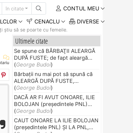
CONTUL MEU
în citate
LCLOR
CENACLU
DIVERSE
i ştiu să se poarte cu femeile.
Ultimele citate
Se spune că BĂRBAŢII ALEARGĂ
DUPĂ FUSTE; de fapt aleargă...
tariu
(
George Budoi
)
Bărbaţii nu mai pot să spună că
ALEARGĂ DUPĂ FUSTE,...
(
George Budoi
)
DACĂ AR FI AVUT ONOARE, ILIE
BOLOJAN (preşedintele PNL)...
(
George Budoi
)
CAUT ONOARE LA ILIE BOLOJAN
(preşedintele PNL) ŞI LA PNL,...