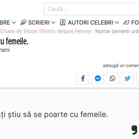
EBRE
SCRIERI
AUTORI CELEBRI
FO
Citate de Victor Eftimiu despre Femeie
Numai oamenii urâţ
cu femeile.
meni
adaugă un comen
i ştiu să se poarte cu femeile.