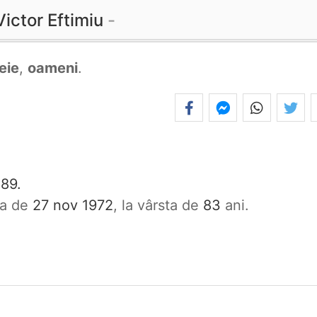
Victor Eftimiu
eie
,
oameni
.
89.
ata de
27 nov 1972
, la vârsta de
83
ani.