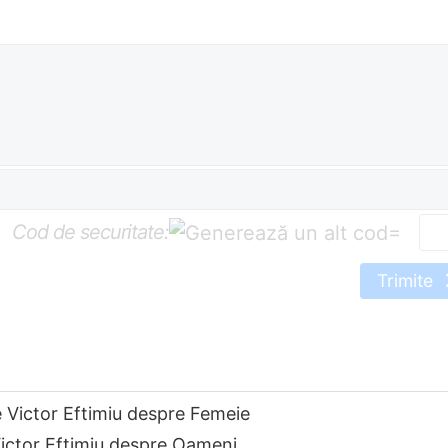
Cod de securitate:
=
Trimite
e Victor Eftimiu despre Femeie
Victor Eftimiu despre Oameni