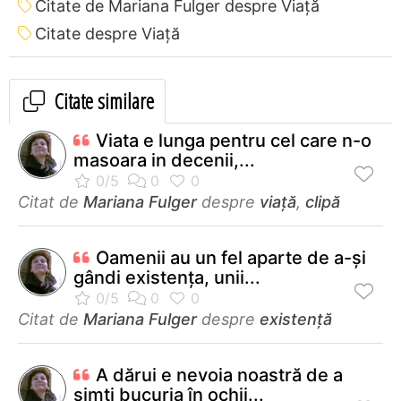
Citate de Mariana Fulger despre Viață
Citate despre Viață
Citate similare
Viata e lunga pentru cel care n-o
masoara in decenii,...
Citat de
Mariana Fulger
despre
viață
,
clipă
Oamenii au un fel aparte de a-și
gândi existența, unii...
Citat de
Mariana Fulger
despre
existență
A dărui e nevoia noastră de a
simți bucuria în ochii...