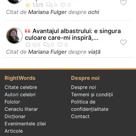
Citat de
Mariana Fulger
despre
ochi
Avantajul albastrului: e singura
culoare care-mi inspiră,...
Citat de
Mariana Fulger
despre
viață
RightWords
Despre noi
Citate celebre
Despre noi
Autori celebri
Termeni și condiții
Folclor
Politica de
Cenaclu literar
confidenţialitate
Dicționar
Contact
Evenimentele zilei
Articole