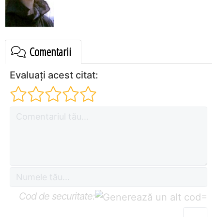
Comentarii
Evaluați acest citat:
Cod de securitate:
=