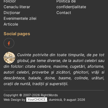
Folclor
Politica de
Cenaclu literar
confidenţialitate
Dicționar
Contact
Evenimentele zilei
Articole
Social pages
Cuvinte potrivite din toate timpurile, de pe tot
globul, pe teme diverse, de la
autori celebri
sau
din
folclor
:
citate celebre
,
maxime
,
cugetări
,
aforisme
,
autori celebri
,
proverbe și zicători
,
ghicitori
,
vrăji si
descântece
,
balade
,
doine
,
basme
,
colinde
,
urături
,
orații de nuntă
,
tradiții și superstiții
.
Copyright © 2007-2026 RightWords
Web Design by
YourCHOICE
, duminică, 9 august 2026