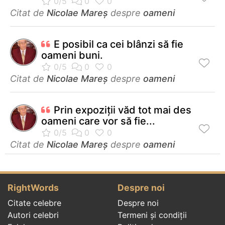
Citat de
Nicolae Mareș
despre
oameni
E posibil ca cei blânzi să fie
oameni buni.
Citat de
Nicolae Mareș
despre
oameni
Prin expoziţii văd tot mai des
oameni care vor să fie...
Citat de
Nicolae Mareș
despre
oameni
RightWords
Despre noi
Citate celebre
Despre noi
Autori celebri
Termeni și condiții