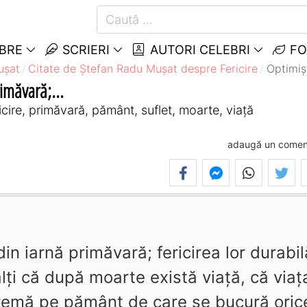
EBRE
SCRIERI
AUTORI CELEBRI
FO
uşat
Citate de Ştefan Radu Muşat despre Fericire
Optimișt
rimăvară;...
ire, primăvară, pământ, suflet, moarte, viață
adaugă un comen
din iarnă primăvară; fericirea lor durabil
alți că după moarte există viață, că viaț
premă pe pământ de care se bucură oric