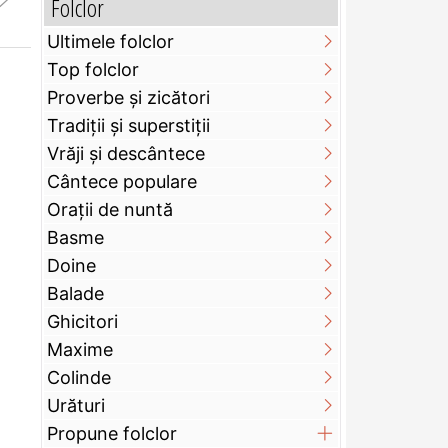
Folclor
Ultimele folclor
Top folclor
Proverbe și zicători
Tradiții și superstiții
Vrăji și descântece
Cântece populare
Orații de nuntă
Basme
Doine
Balade
Ghicitori
Maxime
Colinde
Urături
Propune folclor