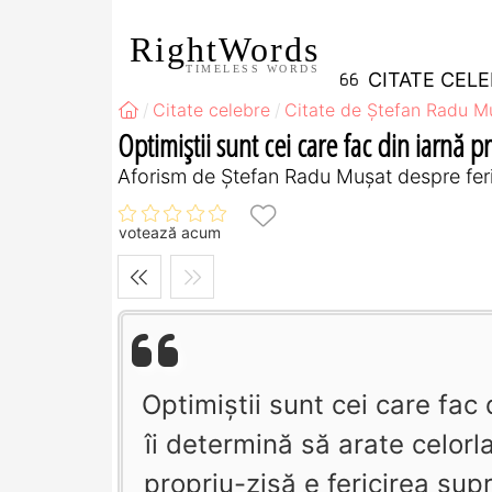
RightWords
TIMELESS WORDS
CITATE CEL
Citate celebre
Citate de Ştefan Radu M
Optimiștii sunt cei care fac din iarnă p
Aforism de Ştefan Radu Muşat despre feric
votează acum
Optimiștii sunt cei care fac 
îi determină să arate celorl
propriu-zisă e fericirea su