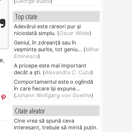
(
George Budoi
)
Top citate
Adevărul este rareori pur și
niciodată simplu.
(
Oscar Wilde
)
Geniul, în zdreanţă sau în
veşminte aurite, tot geniu...
(
Mihai
Eminescu
)
e
,
A pricepe este mai important
decât a ști.
(
Alexandru C. Cuza
)
Comportamentul este o oglindă
în care fiecare își expune...
(
Johann Wolfgang von Goethe
)
Citate aleator
Cine vrea să spună ceva
interesant, trebuie să mintă puțin.