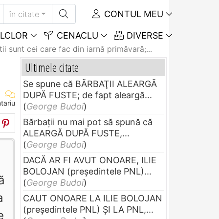
CONTUL MEU
în citate
LCLOR
CENACLU
DIVERSE
ii sunt cei care fac din iarnă primăvară;...
Ultimele citate
Se spune că BĂRBAŢII ALEARGĂ
DUPĂ FUSTE; de fapt aleargă...
tariu
(
George Budoi
)
Bărbaţii nu mai pot să spună că
ALEARGĂ DUPĂ FUSTE,...
(
George Budoi
)
DACĂ AR FI AVUT ONOARE, ILIE
BOLOJAN (preşedintele PNL)...
ă
(
George Budoi
)
a
CAUT ONOARE LA ILIE BOLOJAN
(preşedintele PNL) ŞI LA PNL,...
e