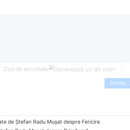
Cod de securitate:
=
Trimite
ate de Ştefan Radu Muşat despre Fericire