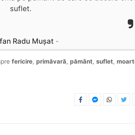
suflet.
fan Radu Muşat
spre
fericire
,
primăvară
,
pământ
,
suflet
,
moart