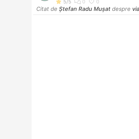
Citat de
Ştefan Radu Muşat
despre
vi