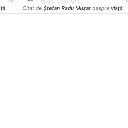
ață
Citat de
Ştefan Radu Muşat
despre
viață