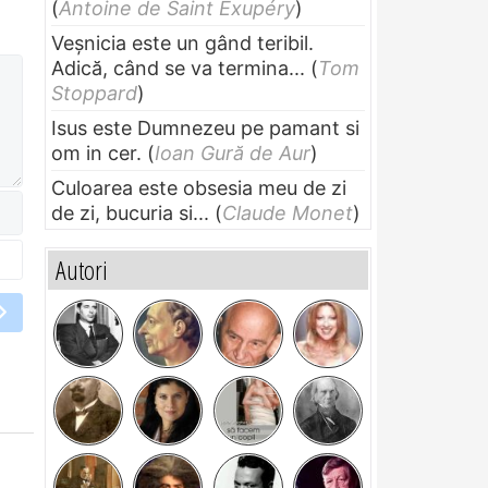
(
Antoine de Saint Exupéry
)
Veșnicia este un gând teribil.
Adică, când se va termina...
(
Tom
Stoppard
)
Isus este Dumnezeu pe pamant si
om in cer.
(
Ioan Gură de Aur
)
Culoarea este obsesia meu de zi
de zi, bucuria si...
(
Claude Monet
)
Autori