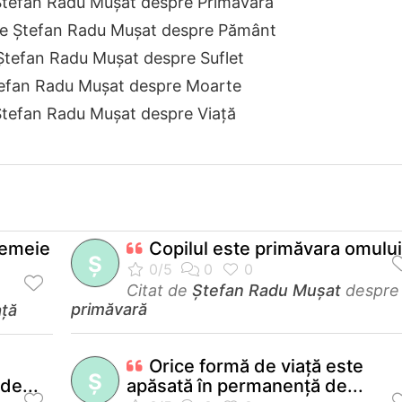
Ştefan Radu Muşat despre Primăvară
de Ştefan Radu Muşat despre Pământ
Ştefan Radu Muşat despre Suflet
tefan Radu Muşat despre Moarte
Ştefan Radu Muşat despre Viață
femeie
Copilul este primăvara omului
Ş
Citat de
Ştefan Radu Muşat
despre
primăvară
ață
Orice formă de viață este
Ş
de...
apăsată în permanență de...