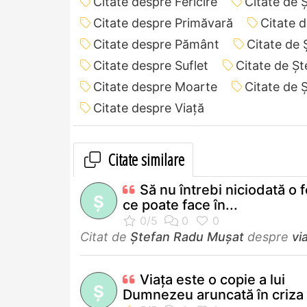
Citate despre Fericire
Citate de 
Citate despre Primăvară
Citate 
Citate despre Pământ
Citate de 
Citate despre Suflet
Citate de Ş
Citate despre Moarte
Citate de 
Citate despre Viață
Citate similare
Să nu întrebi niciodată o 
Ş
ce poate face în...
Citat de
Ştefan Radu Muşat
despre
vi
Viaţa este o copie a lui
Ş
Dumnezeu aruncată în criza 