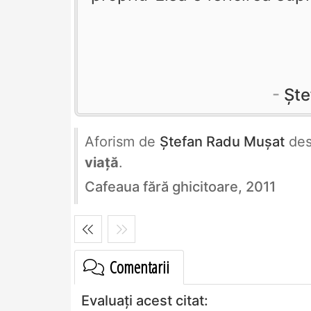
Şte
Aforism de
Ştefan Radu Muşat
de
viață
.
Cafeaua fără ghicitoare, 2011
Comentarii
Evaluați acest citat: