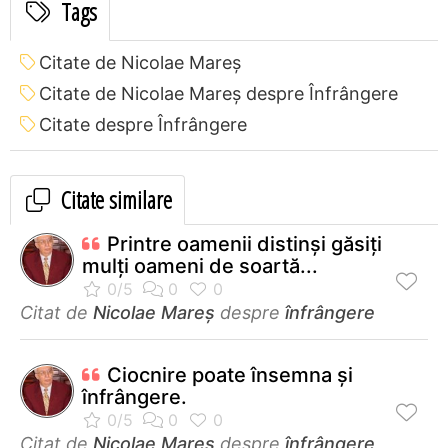
Tags
Citate de Nicolae Mareș
Citate de Nicolae Mareș despre Înfrângere
Citate despre Înfrângere
Citate similare
Printre oamenii distinşi găsiţi
mulţi oameni de soartă...
Citat de
Nicolae Mareș
despre
înfrângere
Ciocnire poate însemna și
înfrângere.
Citat de
Nicolae Mareș
despre
înfrângere