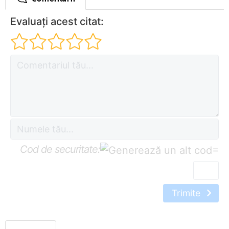
Evaluați acest citat:
Cod de securitate:
=
Trimite