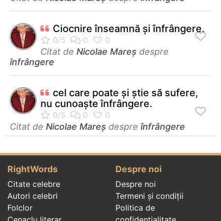
Ciocnire înseamnă şi înfrângere.
Citat de
Nicolae Mareș
despre
înfrângere
cel care poate și știe să sufere,
nu cunoaște înfrângere.
Citat de
Nicolae Mareș
despre
înfrângere
RightWords
Despre noi
Citate celebre
Despre noi
Autori celebri
Termeni și condiții
Folclor
Politica de
Cenaclu literar
confidenţialitate