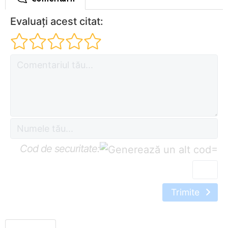
Evaluați acest citat:
Cod de securitate:
=
Trimite