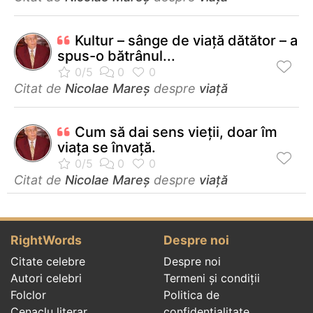
Kultur – sânge de viață dătător – a
spus-o bătrânul...
Citat de
Nicolae Mareș
despre
viață
Cum să dai sens vieții, doar îm
viața se învață.
Citat de
Nicolae Mareș
despre
viață
RightWords
Despre noi
Citate celebre
Despre noi
Autori celebri
Termeni și condiții
Folclor
Politica de
Cenaclu literar
confidenţialitate