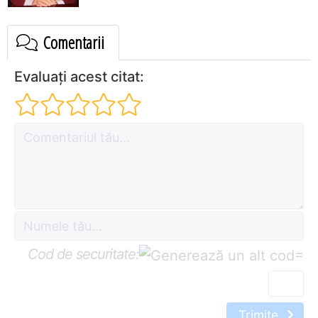
Comentarii
Evaluați acest citat:
Cod de securitate:
=
Trimite