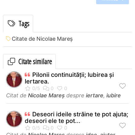
Tags
Citate de Nicolae Mareș
Citate similare
Pilonii continuității; Iubirea şi
Iertarea.
Citat de
Nicolae Mareș
despre
iertare
,
iubire
Deseori ideile străine te pot ajuta;
deseori ele te pot...
Citat de
Nicolae Mareș
despre
idee
,
ajutor