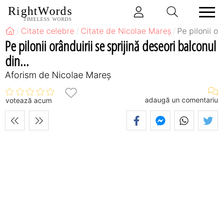
RightWords
TIMELESS WORDS
Citate celebre
Citate de Nicolae Mareș
Pe pilonii or
Pe pilonii orânduirii se sprijină deseori balconul
din...
Aforism de Nicolae Mareș
adaugă un comentariu
votează acum