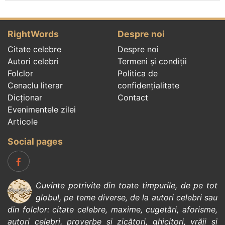
RightWords
Despre noi
Citate celebre
Despre noi
Autori celebri
Termeni și condiții
Folclor
Politica de
Cenaclu literar
confidenţialitate
Dicționar
Contact
Evenimentele zilei
Articole
Social pages
Cuvinte potrivite din toate timpurile, de pe tot
globul, pe teme diverse, de la
autori celebri
sau
din
folclor
:
citate celebre
,
maxime
,
cugetări
,
aforisme
,
autori celebri
,
proverbe și zicători
,
ghicitori
,
vrăji si