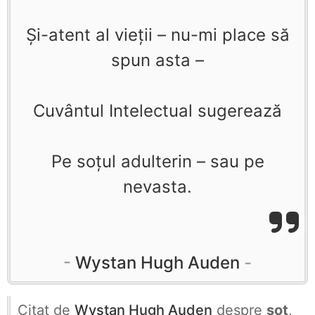
Şi-atent al vieţii – nu-mi place să
spun asta –
Cuvântul Intelectual sugerează
Pe soţul adulterin – sau pe
nevasta.
Wystan Hugh Auden
Citat de
Wystan Hugh Auden
despre
soț
,