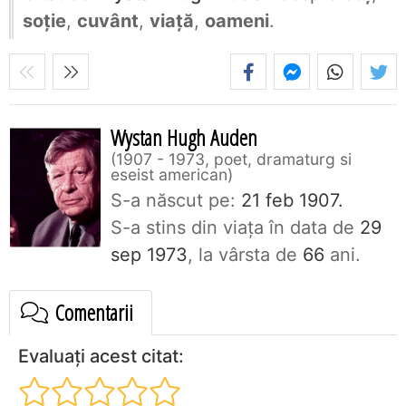
soție
,
cuvânt
,
viață
,
oameni
.
Wystan Hugh Auden
1907 - 1973, poet, dramaturg si
eseist american
S-a născut pe:
21 feb 1907.
S-a stins din viaţa în data de
29
sep 1973
, la vârsta de
66
ani.
Comentarii
Evaluați acest citat: