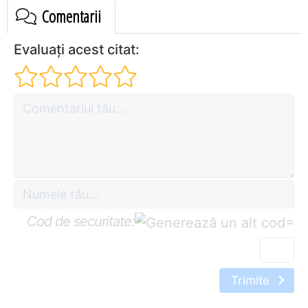
Comentarii
Evaluați acest citat:
Cod de securitate:
=
Trimite