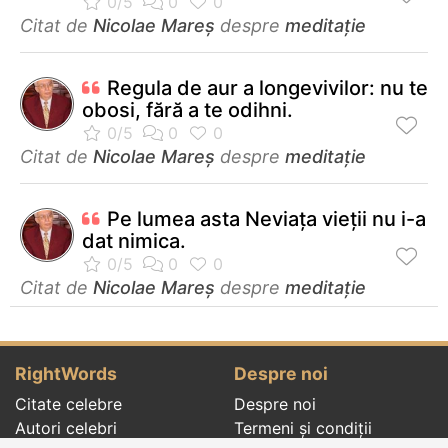
Citat de
Nicolae Mareș
despre
meditație
Regula de aur a longevivilor: nu te
obosi, fără a te odihni.
Citat de
Nicolae Mareș
despre
meditație
Pe lumea asta Neviața vieții nu i-a
dat nimica.
Citat de
Nicolae Mareș
despre
meditație
RightWords
Despre noi
Citate celebre
Despre noi
Autori celebri
Termeni și condiții