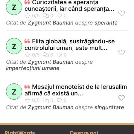
Curiozitatea e speranţa
Z
cunoaşterii, iar când speranţa...
Citat de
Zygmunt Bauman
despre
speranță
Elita globală, sustrăgându-se
Z
controlului uman, este mult...
Citat de
Zygmunt Bauman
despre
imperfecțiuni umane
Mesajul monoteist de la Ierusalim
Z
afirmă că există un...
Citat de
Zygmunt Bauman
despre
singurătate
RightWords
Despre noi