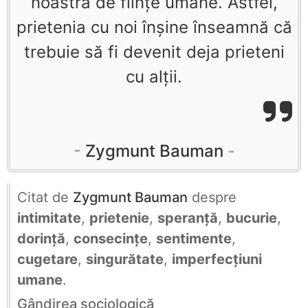
noastră de fiinţe umane. Astfel,
prietenia cu noi înşine înseamnă că
trebuie să fi devenit deja prieteni
cu alţii.
Zygmunt Bauman
Citat de
Zygmunt Bauman
despre
intimitate
,
prietenie
,
speranță
,
bucurie
,
dorință
,
consecințe
,
sentimente
,
cugetare
,
singurătate
,
imperfecțiuni
umane
.
Gândirea sociologică