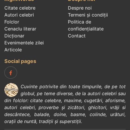
Citate celebre
Despre noi
Autori celebri
Termeni și condiții
Folclor
Politica de
Cenaclu literar
confidenţialitate
Dicționar
Contact
Evenimentele zilei
Articole
Social pages
Cuvinte potrivite din toate timpurile, de pe tot
globul, pe teme diverse, de la
autori celebri
sau
din
folclor
:
citate celebre
,
maxime
,
cugetări
,
aforisme
,
autori celebri
,
proverbe și zicători
,
ghicitori
,
vrăji si
descântece
,
balade
,
doine
,
basme
,
colinde
,
urături
,
orații de nuntă
,
tradiții și superstiții
.