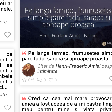
eu ar
 mele.
pre
Pe langa farmec, frumusetea sim
ă pe
pare fada, saraca si aproape proasta.
entru
nd se
Citat de
Henri-Frederic Amiel
desp
entru
intimitate
mbele
entru
i...
tate
Cred ca cea mai mare provocar
amea a fost aceea de a-mi pastra tim
meu pentru mine si viata privat