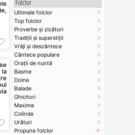
Folclor
ele
ie,
Ultimele folclor
Top folclor
Proverbe și zicători
Tradiții și superstiții
Vrăji și descântece
Cântece populare
Orații de nuntă
 se
 la
Basme
tre
Doine
ul
Balade
ia
Ghicitori
Maxime
Colinde
Urături
Propune folclor