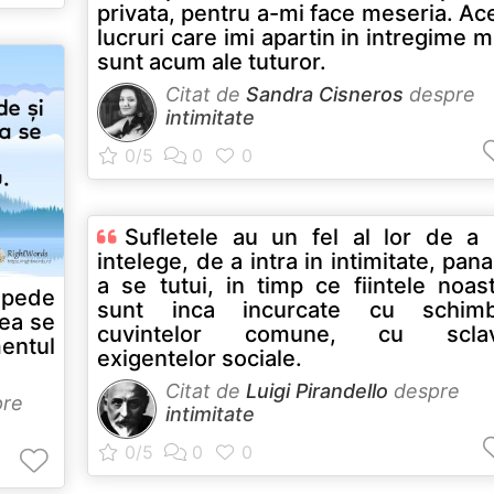
privata, pentru a-mi face meseria. Ac
lucruri care imi apartin in intregime m
sunt acum ale tuturor.
Citat de
Sandra Cisneros
despre
intimitate
Sufletele au un fel al lor de a
intelege, de a intra in intimitate, pana
a se tutui, in timp ce fiintele noas
epede
sunt inca incurcate cu schimb
tea se
cuvintelor comune, cu sclav
mentul
exigentelor sociale.
Citat de
Luigi Pirandello
despre
re
intimitate