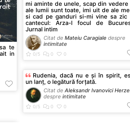
mi aminte de unele, scap din vedere
ale lumii sunt toate, imi uit de ale me
si cad pe ganduri si-mi vine sa zic
cantecul: Arza-l focul de Bucures
Jurnal intim
Citat de
Mateiu Caragiale
despre
intimitate
sa te
ait in
Rudenia, dacă nu e şi în spirit, e
un lanţ, o legătură forţată.
Citat de
Aleksandr Ivanovici Herz
despre
intimitate