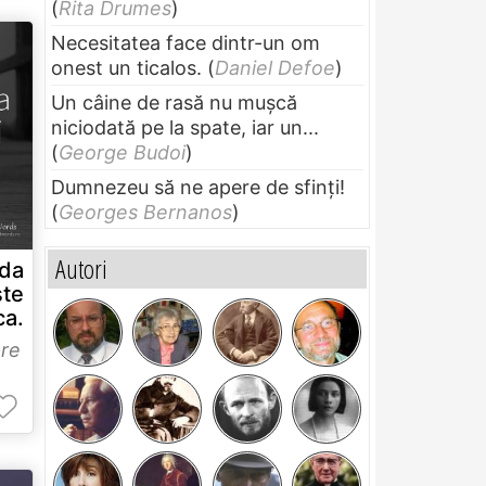
(
Rita Drumes
)
Necesitatea face dintr-un om
onest un ticalos.
(
Daniel Defoe
)
Un câine de rasă nu muşcă
niciodată pe la spate, iar un...
(
George Budoi
)
Dumnezeu să ne apere de sfinți!
(
Georges Bernanos
)
Autori
ada
ste
ca.
re