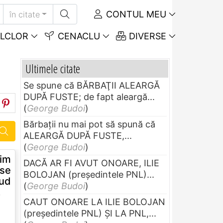
CONTUL MEU
în citate
LCLOR
CENACLU
DIVERSE
Ultimele citate
Se spune că BĂRBAŢII ALEARGĂ
DUPĂ FUSTE; de fapt aleargă...
(
George Budoi
)
Bărbaţii nu mai pot să spună că
ALEARGĂ DUPĂ FUSTE,...
(
George Budoi
)
tim
DACĂ AR FI AVUT ONOARE, ILIE
 se
BOLOJAN (preşedintele PNL)...
rud
(
George Budoi
)
.
CAUT ONOARE LA ILIE BOLOJAN
(preşedintele PNL) ŞI LA PNL,...