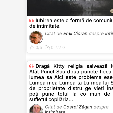
Iubirea este o formă de comuni
de intimitate.
Citat de
Emil Cioran
despre
int
Dragă Kitty religia salvează 
Atât Punct Sau două puncte fieca 
lumea sa Aici este problema esen
Lumea mea Lumea ta Lu mea lui S
de proprietate distru ge vieți În
poți pune totul la co mun de 
sufletul copilăria...
Citat de
Costel Zăgan
despre
intimitate