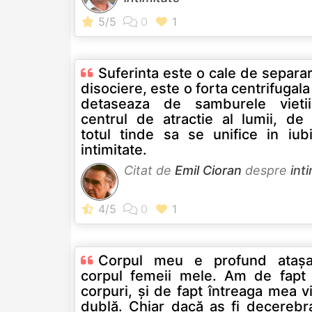
Suferinta este o cale de separa
disociere, este o forta centrifugala
detaseaza de samburele vieti
centrul de atractie al lumii, de
totul tinde sa se unifice in iubi
intimitate.
Citat de
Emil Cioran
despre
int
Corpul meu e profund ataş
corpul femeii mele. Am de fapt
corpuri, şi de fapt întreaga mea v
dublă. Chiar dacă aş fi decerebra