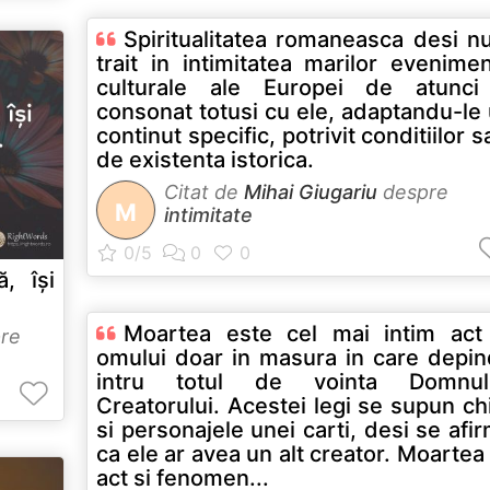
Spiritualitatea romaneasca desi n
trait in intimitatea marilor evenime
culturale ale Europei de atunci
consonat totusi cu ele, adaptandu-le
continut specific, potrivit conditiilor s
de existenta istorica.
Citat de
Mihai Giugariu
despre
M
intimitate
ă, își
Moartea este cel mai intim act
re
omului doar in masura in care depi
intru totul de vointa Domnulu
Creatorului. Acestei legi se supun ch
si personajele unei carti, desi se afi
ca ele ar avea un alt creator. Moartea
act si fenomen...