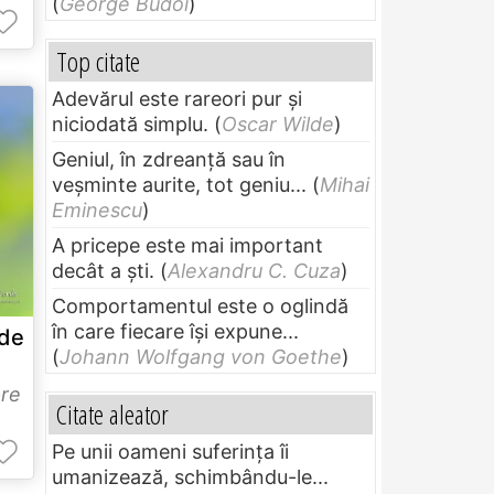
(
George Budoi
)
Top citate
Adevărul este rareori pur și
niciodată simplu.
(
Oscar Wilde
)
Geniul, în zdreanţă sau în
veşminte aurite, tot geniu...
(
Mihai
Eminescu
)
A pricepe este mai important
decât a ști.
(
Alexandru C. Cuza
)
Comportamentul este o oglindă
în care fiecare își expune...
nde
(
Johann Wolfgang von Goethe
)
re
Citate aleator
Pe unii oameni suferinţa îi
umanizează, schimbându-le...