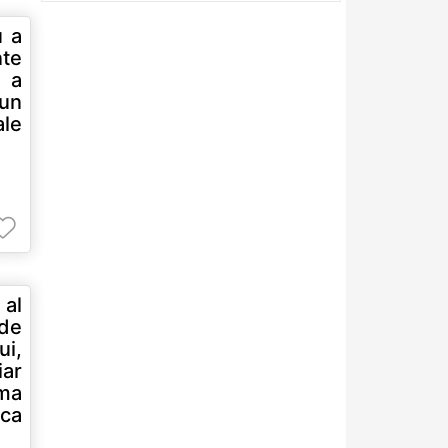
u a
nte
 a
 un
ale
 al
nde
i,
iar
rma
 ca