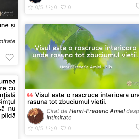
une și
imitate
lumea
re cu
țială
Visul este o rascruce interioara u
imțul
rasuna tot zbuciumul vietii.
să nu
Citat de
Henri-Frederic Amiel
desp
pildă
intimitate