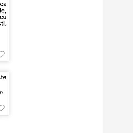
 ca
le,
 cu
ti.
ste
en