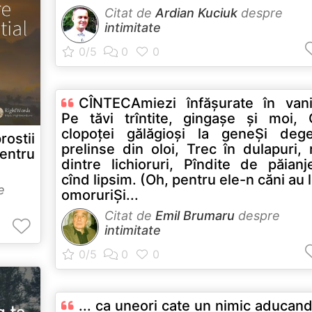
Citat de
Ardian Kuciuk
despre
intimitate
CÎNTECAmiezi înfăşurate în vanil
Pe tăvi trîntite, gingaşe şi moi,
clopoţei gălăgioşi la geneŞi deg
rostii
prelinse din oloi, Trec în dulapuri, 
entru
dintre lichioruri, Pîndite de păianj
cînd lipsim. (Oh, pentru ele-n căni au 
e
omoruriŞi...
Citat de
Emil Brumaru
despre
intimitate
... ca uneori cate un nimic aducan