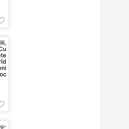
ii,
 Cu
ete
rîd
eni
loc
du-