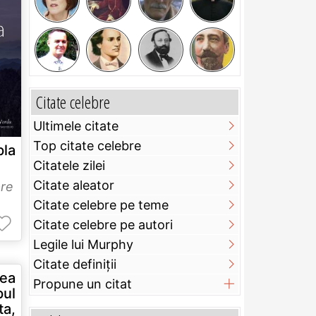
Citate celebre
Ultimele citate
Top citate celebre
pla
Citatele zilei
Citate aleator
re
Citate celebre pe teme
Citate celebre pe autori
Legile lui Murphy
Citate definiţii
ea
Propune un citat
pul
a,