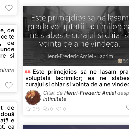
re, de
 ce te
i, de
 unde
re si
imitate
Este primejdios sa ne lasam pr
voluptatii lacrimilor; ea ne slabe
curajul si chiar si vointa de a ne vinde
Citat de
Henri-Frederic Amiel
desp
intimitate
at de
 două
iaţă e
t, ca