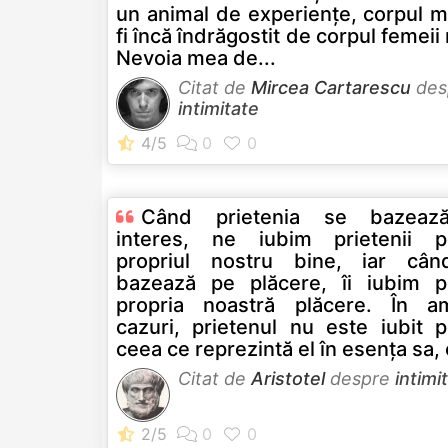
un animal de experienţe, corpul m
fi încă îndrăgostit de corpul femeii
Nevoia mea de...
Citat de
Mircea Cartarescu
des
intimitate
Când prietenia se bazeaz
interes, ne iubim prietenii p
propriul nostru bine, iar câ
bazează pe plăcere, îi iubim p
propria noastră plăcere. În a
cazuri, prietenul nu este iubit p
ceea ce reprezintă el în esenţa sa, c
Citat de
Aristotel
despre
intimi