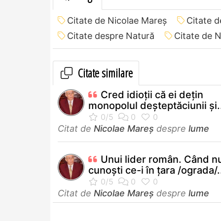
Citate de Nicolae Mareș
Citate 
Citate despre Natură
Citate de 
Citate similare
Cred idioţii că ei deţin
monopolul deşteptăciunii şi.
Citat de
Nicolae Mareș
despre
lume
Unui lider român. Când n
cunoști ce-i în țara /ograda/.
Citat de
Nicolae Mareș
despre
lume