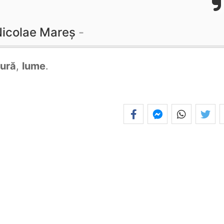
icolae Mareș
ură
,
lume
.