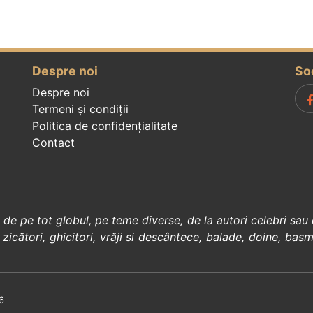
Despre noi
So
Despre noi
Termeni și condiții
Politica de confidenţialitate
Contact
, de pe tot globul, pe teme diverse, de la
autori celebri
sau 
 zicători
,
ghicitori
,
vrăji si descântece
,
balade
,
doine
,
basm
6