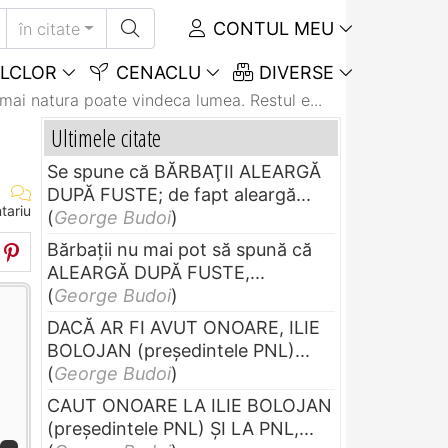
CONTUL MEU
în citate
LCLOR
CENACLU
DIVERSE
mai natura poate vindeca lumea. Restul e...
Ultimele citate
Se spune că BĂRBAŢII ALEARGĂ
DUPĂ FUSTE; de fapt aleargă...
tariu
(
George Budoi
)
Bărbaţii nu mai pot să spună că
ALEARGĂ DUPĂ FUSTE,...
(
George Budoi
)
DACĂ AR FI AVUT ONOARE, ILIE
BOLOJAN (preşedintele PNL)...
(
George Budoi
)
CAUT ONOARE LA ILIE BOLOJAN
(preşedintele PNL) ŞI LA PNL,...