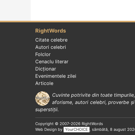
RightWords
Citate celebre
Autori celebri
Folclor
Cenaclu literar
Dicționar
Evenimentele zilei
Articole
Cuvinte potrivite din toate timpurile
aforisme
,
autori celebri
,
proverbe și
superstiții
.
Copyright © 2007-2026 RightWords
Web Design by
YourCHOICE
, sâmbătă, 8 august 202