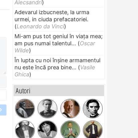
Alecsandri
)
Adevarul izbucneste, la urma
urmei, in ciuda prefacatoriei.
(
Leonardo da Vinci
)
Mi-am pus tot geniul în viața mea;
am pus numai talentul...
(
Oscar
Wilde
)
În lupta cu noi înșine armamentul
nu este încă prea bine...
(
Vasile
Ghica
)
Autori