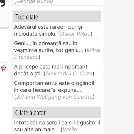
(
George Budoi
)
Top citate
Adevărul este rareori pur și
niciodată simplu.
(
Oscar Wilde
)
Geniul, în zdreanţă sau în
veşminte aurite, tot geniu...
(
Mihai
Eminescu
)
A pricepe este mai important
decât a ști.
(
Alexandru C. Cuza
)
Comportamentul este o oglindă
în care fiecare își expune...
(
Johann Wolfgang von Goethe
)
Citate aleator
Intotdeauna serpii ca si lingusitorii
sau alte animale...
(
Vasile