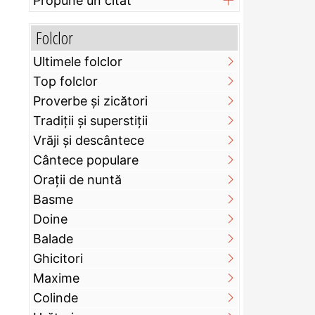
Propune un citat
Folclor
Ultimele folclor
Top folclor
Proverbe și zicători
Tradiții și superstiții
Vrăji și descântece
Cântece populare
Orații de nuntă
Basme
Doine
Balade
Ghicitori
Maxime
Colinde