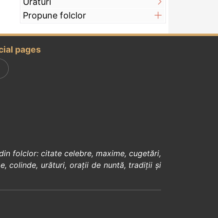
Urături
Propune folclor
cial pages
din
folclor
:
citate celebre
,
maxime
,
cugetări
,
e
,
colinde
,
urături
,
orații de nuntă
,
tradiții și