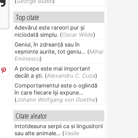
(
George Budoi
)
Top citate
Adevărul este rareori pur și
niciodată simplu.
(
Oscar Wilde
)
Geniul, în zdreanţă sau în
veşminte aurite, tot geniu...
(
Mihai
Eminescu
)
A pricepe este mai important
decât a ști.
(
Alexandru C. Cuza
)
Comportamentul este o oglindă
în care fiecare își expune...
(
Johann Wolfgang von Goethe
)
Citate aleator
Intotdeauna serpii ca si lingusitorii
sau alte animale...
(
Vasile