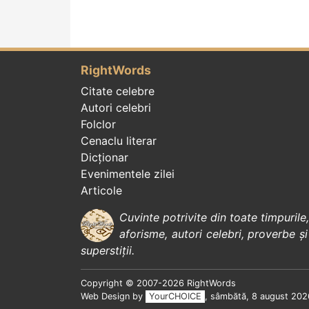
RightWords
Citate celebre
Autori celebri
Folclor
Cenaclu literar
Dicționar
Evenimentele zilei
Articole
Cuvinte potrivite din toate timpurile
aforisme
,
autori celebri
,
proverbe și
superstiții
.
Copyright © 2007-2026 RightWords
Web Design by
YourCHOICE
, sâmbătă, 8 august 202