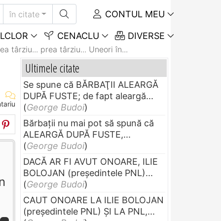
CONTUL MEU
în citate
LCLOR
CENACLU
DIVERSE
 târziu... prea târziu... Uneori în...
Ultimele citate
Se spune că BĂRBAŢII ALEARGĂ
DUPĂ FUSTE; de fapt aleargă...
tariu
(
George Budoi
)
Bărbaţii nu mai pot să spună că
ALEARGĂ DUPĂ FUSTE,...
(
George Budoi
)
DACĂ AR FI AVUT ONOARE, ILIE
BOLOJAN (preşedintele PNL)...
n
(
George Budoi
)
CAUT ONOARE LA ILIE BOLOJAN
(preşedintele PNL) ŞI LA PNL,...