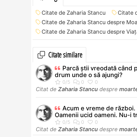
Citate de Zaharia Stancu
Citate 
Citate de Zaharia Stancu despre Mo
Citate de Zaharia Stancu despre Viaț
Citate similare
Parcă ştii vreodată când p
drum unde o să ajungi?
Citat de
Zaharia Stancu
despre
moart
Acum e vreme de război.
Oamenii ucid oameni. Nu-i tr
Citat de
Zaharia Stancu
despre
moart