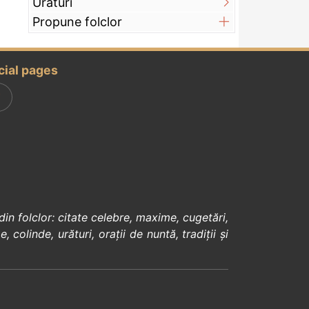
Urături
Propune folclor
cial pages
din
folclor
:
citate celebre
,
maxime
,
cugetări
,
e
,
colinde
,
urături
,
orații de nuntă
,
tradiții și