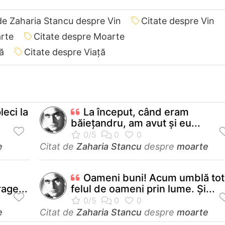
de Zaharia Stancu despre Vin
Citate despre Vin
arte
Citate despre Moarte
ă
Citate despre Viață
leci la
La început, când eram
băieţandru, am avut şi eu...
e
Citat de
Zaharia Stancu
despre
moarte
Oameni buni! Acum umblă tot
age...
felul de oameni prin lume. Şi...
e
Citat de
Zaharia Stancu
despre
moarte