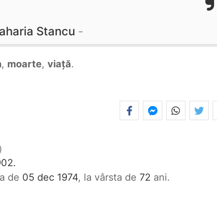
aharia Stancu
n
,
moarte
,
viață
.
902.
ata de
05 dec 1974
, la vârsta de
72
ani.