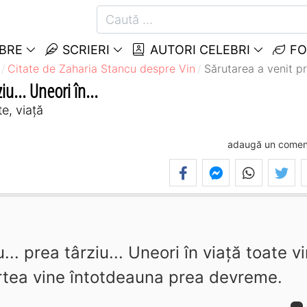
EBRE
SCRIERI
AUTORI CELEBRI
FO
Citate de Zaharia Stancu despre Vin
Sărutarea a venit prea
iu... Uneori în...
e, viață
adaugă un comen
.. prea târziu... Uneori în viaţă toate vi
rtea vine întotdeauna prea devreme.