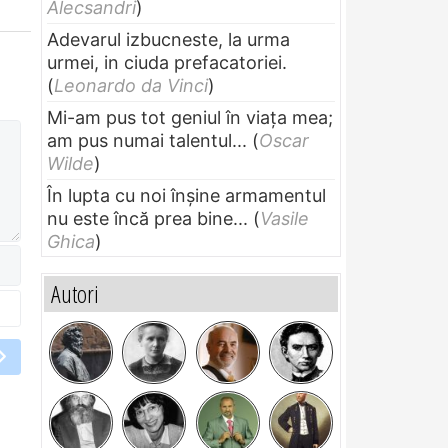
Alecsandri
)
Adevarul izbucneste, la urma
urmei, in ciuda prefacatoriei.
(
Leonardo da Vinci
)
Mi-am pus tot geniul în viața mea;
am pus numai talentul...
(
Oscar
Wilde
)
În lupta cu noi înșine armamentul
nu este încă prea bine...
(
Vasile
Ghica
)
Autori