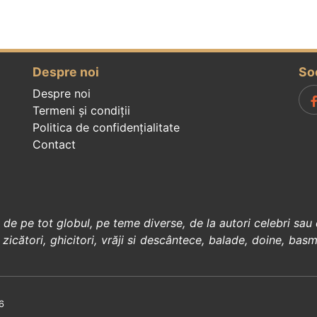
Despre noi
So
Despre noi
Termeni și condiții
Politica de confidenţialitate
Contact
, de pe tot globul, pe teme diverse, de la
autori celebri
sau 
 zicători
,
ghicitori
,
vrăji si descântece
,
balade
,
doine
,
basm
6