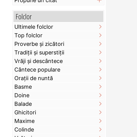
Propune un citat
Folclor
Ultimele folclor
Top folclor
Proverbe și zicători
Tradiții și superstiții
Vrăji și descântece
Cântece populare
Orații de nuntă
Basme
Doine
Balade
Ghicitori
Maxime
Colinde