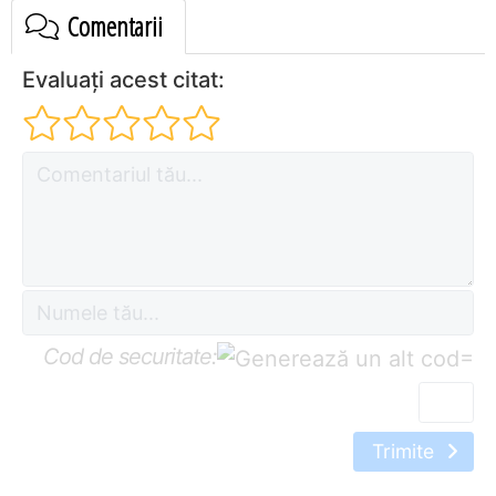
Comentarii
Evaluați acest citat:
Cod de securitate:
=
Trimite