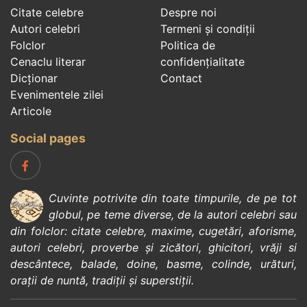
Citate celebre
Despre noi
Autori celebri
Termeni și condiții
Folclor
Politica de
Cenaclu literar
confidenţialitate
Dicționar
Contact
Evenimentele zilei
Articole
Social pages
Cuvinte potrivite din toate timpurile, de pe tot
globul, pe teme diverse, de la
autori celebri
sau
din
folclor
:
citate celebre
,
maxime
,
cugetări
,
aforisme
,
autori celebri
,
proverbe și zicători
,
ghicitori
,
vrăji si
descântece
,
balade
,
doine
,
basme
,
colinde
,
urături
,
orații de nuntă
,
tradiții și superstiții
.