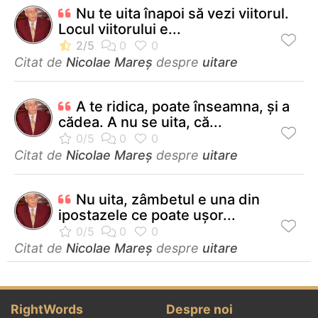
Nu te uita înapoi să vezi viitorul.
Locul viitorului e...
Citat de
Nicolae Mareș
despre
uitare
A te ridica, poate înseamna, și a
cădea. A nu se uita, că...
Citat de
Nicolae Mareș
despre
uitare
Nu uita, zâmbetul e una din
ipostazele ce poate ușor...
Citat de
Nicolae Mareș
despre
uitare
RightWords
Despre noi