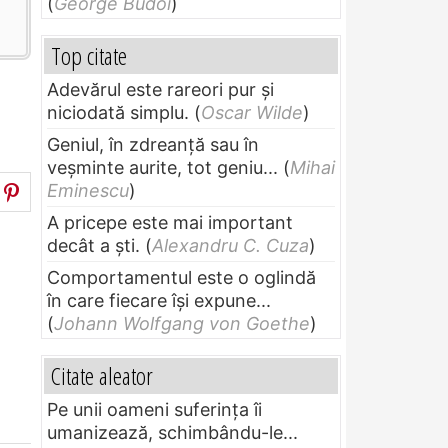
(
George Budoi
)
Top citate
Adevărul este rareori pur și
niciodată simplu.
(
Oscar Wilde
)
Geniul, în zdreanţă sau în
veşminte aurite, tot geniu...
(
Mihai
Eminescu
)
A pricepe este mai important
decât a ști.
(
Alexandru C. Cuza
)
Comportamentul este o oglindă
în care fiecare își expune...
(
Johann Wolfgang von Goethe
)
Citate aleator
Pe unii oameni suferinţa îi
umanizează, schimbându-le...