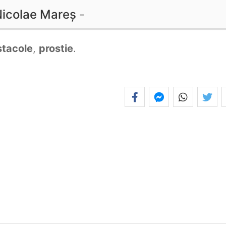
icolae Mareș
stacole
,
prostie
.