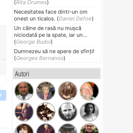
(
Rita Drumes
)
Necesitatea face dintr-un om
onest un ticalos.
(
Daniel Defoe
)
Un câine de rasă nu muşcă
niciodată pe la spate, iar un...
(
George Budoi
)
Dumnezeu să ne apere de sfinți!
(
Georges Bernanos
)
Autori