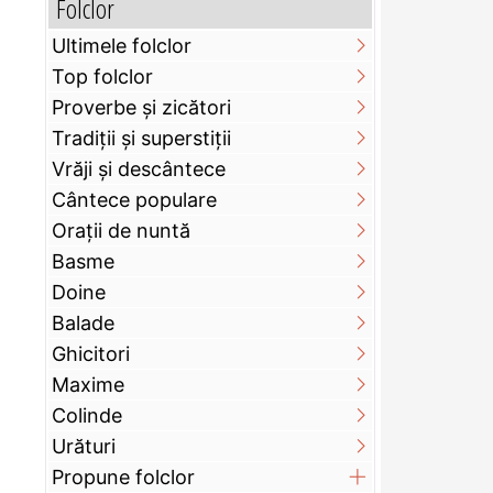
Folclor
Ultimele folclor
Top folclor
Proverbe și zicători
Tradiții și superstiții
Vrăji și descântece
Cântece populare
Orații de nuntă
Basme
Doine
Balade
Ghicitori
Maxime
Colinde
Urături
Propune folclor