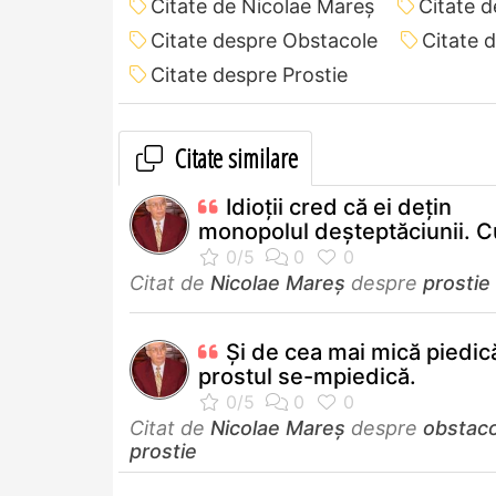
Citate de Nicolae Mareș
Citate 
Citate despre Obstacole
Citate 
Citate despre Prostie
Citate similare
Idioţii cred că ei deţin
monopolul deşteptăciunii. Cu
Citat de
Nicolae Mareș
despre
prostie
Și de cea mai mică piedic
prostul se-mpiedică.
Citat de
Nicolae Mareș
despre
obstac
prostie