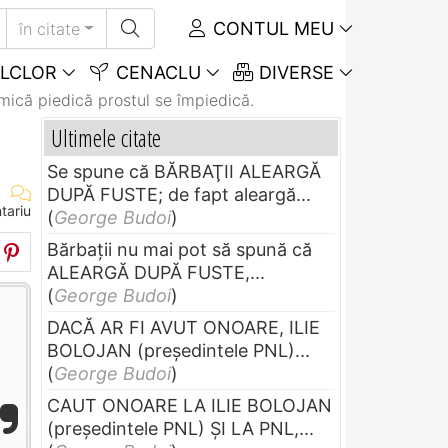
CONTUL MEU
în citate
LCLOR
CENACLU
DIVERSE
mică piedică prostul se împiedică.
Ultimele citate
Se spune că BĂRBAŢII ALEARGĂ
DUPĂ FUSTE; de fapt aleargă...
tariu
(
George Budoi
)
Bărbaţii nu mai pot să spună că
ALEARGĂ DUPĂ FUSTE,...
(
George Budoi
)
DACĂ AR FI AVUT ONOARE, ILIE
BOLOJAN (preşedintele PNL)...
(
George Budoi
)
CAUT ONOARE LA ILIE BOLOJAN
(preşedintele PNL) ŞI LA PNL,...