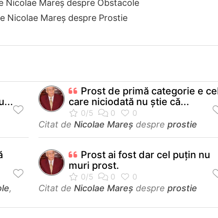
de Nicolae Mareș despre Obstacole
de Nicolae Mareș despre Prostie
Prost de primă categorie e ce
...
care niciodată nu știe că...
Citat de
Nicolae Mareș
despre
prostie
ă
Prost ai fost dar cel puțin nu
muri prost.
ole
,
Citat de
Nicolae Mareș
despre
prostie