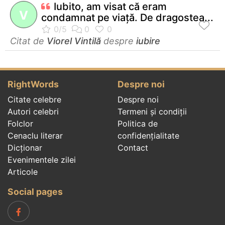
Iubito, am visat că eram
V
condamnat pe viaţă. De dragostea...
Citat de
Viorel Vintilă
despre
iubire
RightWords
Despre noi
Citate celebre
Despre noi
Autori celebri
Termeni și condiții
Folclor
Politica de
Cenaclu literar
confidenţialitate
Dicționar
Contact
Evenimentele zilei
Articole
Social pages