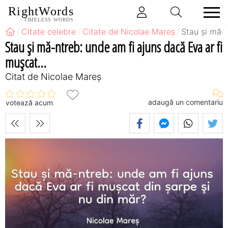
RightWords
TIMELESS WORDS
Citate celebre
Citate de Nicolae Mareș
Stau și mă-n
Stau și mă-ntreb: unde am fi ajuns dacă Eva ar fi
mușcat...
Citat de Nicolae Mareș
adaugă un comentariu
votează acum