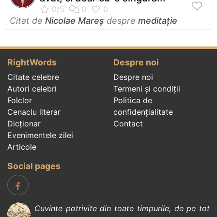
Citat de
Nicolae Mareș
despre
meditație
RightWords
Despre noi
Citate celebre
Despre noi
Autori celebri
Termeni și condiții
Folclor
Politica de
Cenaclu literar
confidenţialitate
Dicționar
Contact
Evenimentele zilei
Articole
Social pages
Cuvinte potrivite din toate timpurile, de pe tot