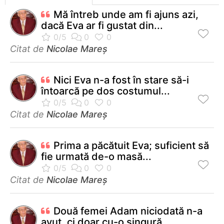
Mă întreb unde am fi ajuns azi,
dacă Eva ar fi gustat din...
Citat de
Nicolae Mareș
Nici Eva n-a fost în stare să-i
întoarcă pe dos costumul...
Citat de
Nicolae Mareș
Prima a păcătuit Eva; suficient să
fie urmată de-o masă...
Citat de
Nicolae Mareș
Două femei Adam niciodată n-a
avut, ci doar cu-o singură...