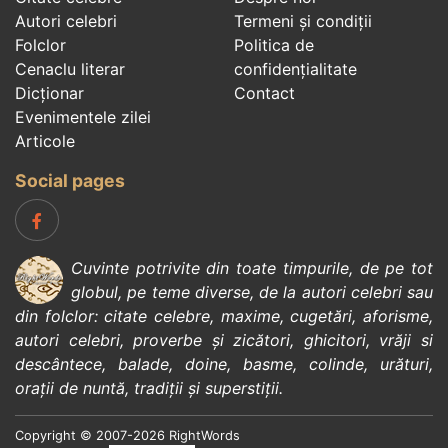
Autori celebri
Termeni și condiții
Folclor
Politica de
Cenaclu literar
confidenţialitate
Dicționar
Contact
Evenimentele zilei
Articole
Social pages
Cuvinte potrivite din toate timpurile, de pe tot
globul, pe teme diverse, de la
autori celebri
sau
din
folclor
:
citate celebre
,
maxime
,
cugetări
,
aforisme
,
autori celebri
,
proverbe și zicători
,
ghicitori
,
vrăji si
descântece
,
balade
,
doine
,
basme
,
colinde
,
urături
,
orații de nuntă
,
tradiții și superstiții
.
Copyright © 2007-2026 RightWords