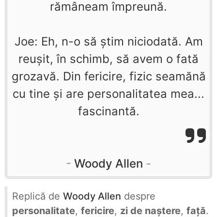
rămâneam împreună.
Joe: Eh, n-o să ştim niciodată. Am
reuşit, în schimb, să avem o fată
grozavă. Din fericire, fizic seamănă
cu tine şi are personalitatea mea...
fascinantă.
Woody Allen
Replică de
Woody Allen
despre
personalitate
,
fericire
,
zi de naștere
,
față
.