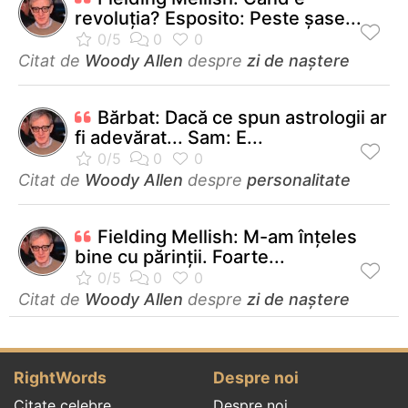
revoluţia? Esposito: Peste şase...
Citat de
Woody Allen
despre
zi de naștere
Bărbat: Dacă ce spun astrologii ar
fi adevărat... Sam: E...
Citat de
Woody Allen
despre
personalitate
Fielding Mellish: M-am înţeles
bine cu părinţii. Foarte...
Citat de
Woody Allen
despre
zi de naștere
RightWords
Despre noi
Citate celebre
Despre noi