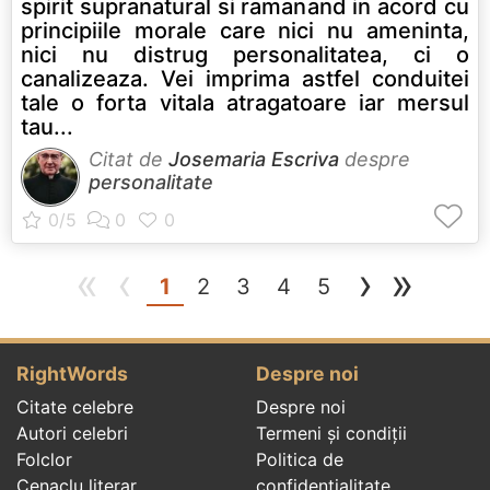
spirit supranatural si ramanand in acord cu
principiile morale care nici nu ameninta,
nici nu distrug personalitatea, ci o
canalizeaza. Vei imprima astfel conduitei
tale o forta vitala atragatoare iar mersul
tau...
Citat de
Josemaria Escriva
despre
personalitate
«
‹
›
»
(current)
1
2
3
4
5
RightWords
Despre noi
Citate celebre
Despre noi
Autori celebri
Termeni și condiții
Folclor
Politica de
Cenaclu literar
confidenţialitate