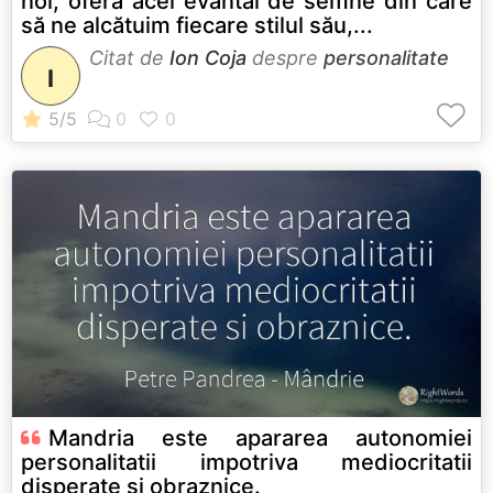
noi, oferă acel evantai de semne din care
să ne alcătuim fiecare stilul său,...
Citat de
Ion Coja
despre
personalitate
I
Mandria este apararea autonomiei
personalitatii impotriva mediocritatii
disperate si obraznice.