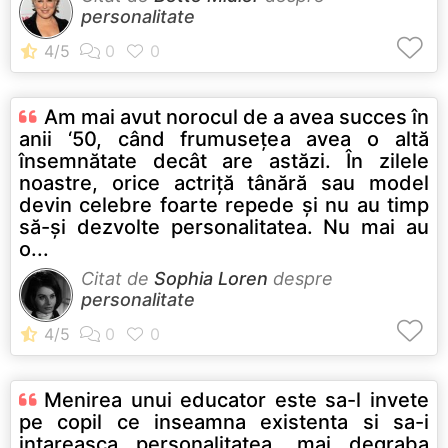
personalitate
Am mai avut norocul de a avea succes în
anii ‘50, când frumuseţea avea o altă
însemnătate decât are astăzi. În zilele
noastre, orice actriţă tânără sau model
devin celebre foarte repede şi nu au timp
să-şi dezvolte personalitatea. Nu mai au
o...
Citat de
Sophia Loren
despre
personalitate
Menirea unui educator este sa-l invete
pe copil ce inseamna existenta si sa-i
intareasca personalitatea, mai degraba