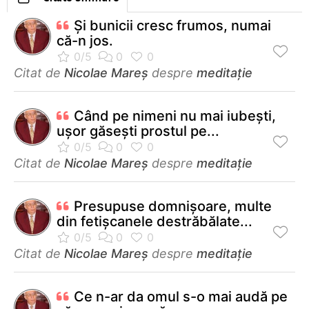
Și bunicii cresc frumos, numai
că-n jos.
Citat de
Nicolae Mareș
despre
meditație
Când pe nimeni nu mai iubești,
ușor găsești prostul pe...
Citat de
Nicolae Mareș
despre
meditație
Presupuse domnișoare, multe
din fetișcanele destrăbălate...
Citat de
Nicolae Mareș
despre
meditație
Ce n-ar da omul s-o mai audă pe