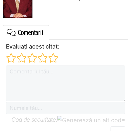
Comentarii
Evaluați acest citat:
Cod de securitate:
=