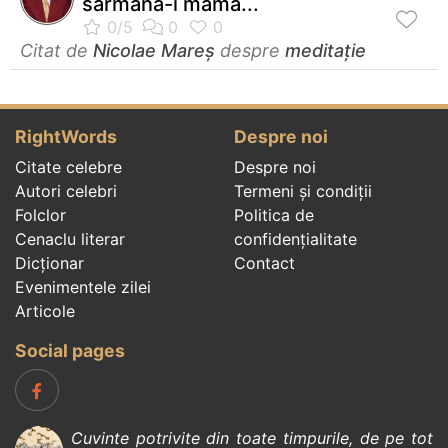
sărmana-i mamă...
Citat de
Nicolae Mareș
despre
meditație
RightWords
Despre noi
Citate celebre
Despre noi
Autori celebri
Termeni și condiții
Folclor
Politica de
Cenaclu literar
confidenţialitate
Dicționar
Contact
Evenimentele zilei
Articole
Social pages
Cuvinte potrivite din toate timpurile, de pe tot