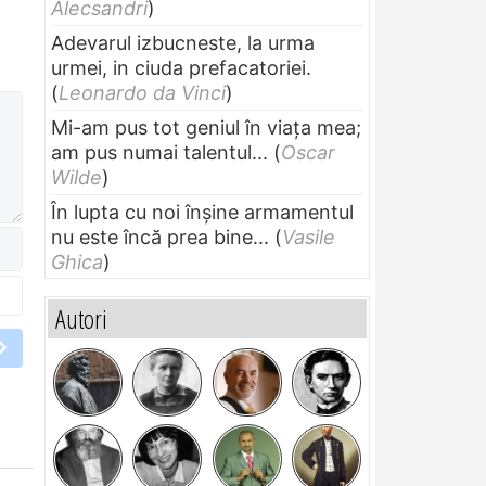
Alecsandri
)
Adevarul izbucneste, la urma
urmei, in ciuda prefacatoriei.
(
Leonardo da Vinci
)
Mi-am pus tot geniul în viața mea;
am pus numai talentul...
(
Oscar
Wilde
)
În lupta cu noi înșine armamentul
nu este încă prea bine...
(
Vasile
Ghica
)
Autori