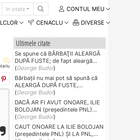
CONTUL MEU
în citate
LCLOR
CENACLU
DIVERSE
Ultimele citate
Se spune că BĂRBAŢII ALEARGĂ
DUPĂ FUSTE; de fapt aleargă...
tariu
(
George Budoi
)
Bărbaţii nu mai pot să spună că
ALEARGĂ DUPĂ FUSTE,...
(
George Budoi
)
DACĂ AR FI AVUT ONOARE, ILIE
BOLOJAN (preşedintele PNL)...
(
George Budoi
)
CAUT ONOARE LA ILIE BOLOJAN
(preşedintele PNL) ŞI LA PNL,...