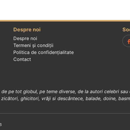
Despre noi
So
Despre noi
Termeni și condiții
Politica de confidenţialitate
Contact
, de pe tot globul, pe teme diverse, de la
autori celebri
sau 
 zicători
,
ghicitori
,
vrăji si descântece
,
balade
,
doine
,
basm
6