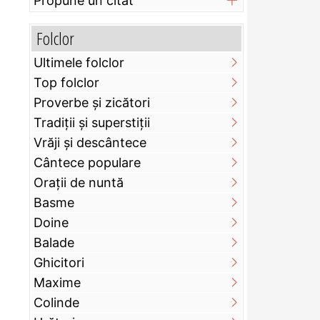
Propune un citat
Folclor
Ultimele folclor
Top folclor
Proverbe și zicători
Tradiții și superstiții
Vrăji și descântece
Cântece populare
Orații de nuntă
Basme
Doine
Balade
Ghicitori
Maxime
Colinde