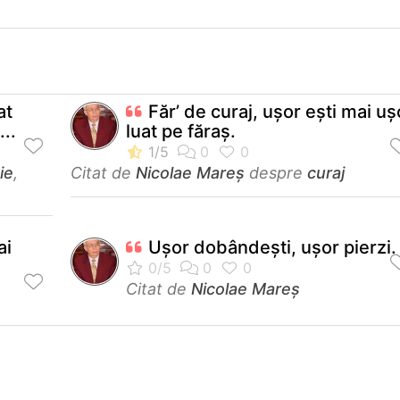
at
Făr’ de curaj, ușor ești mai uș
...
luat pe făraș.
ie
,
Citat de
Nicolae Mareș
despre
curaj
ai
Uşor dobândeşti, uşor pierzi.
Citat de
Nicolae Mareș