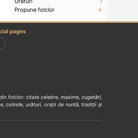
Urături
Propune folclor
cial pages
din
folclor
:
citate celebre
,
maxime
,
cugetări
,
e
,
colinde
,
urături
,
orații de nuntă
,
tradiții și