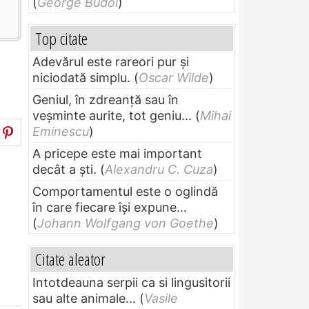
(
George Budoi
)
Top citate
Adevărul este rareori pur și
niciodată simplu.
(
Oscar Wilde
)
Geniul, în zdreanţă sau în
veşminte aurite, tot geniu...
(
Mihai
Eminescu
)
A pricepe este mai important
decât a ști.
(
Alexandru C. Cuza
)
Comportamentul este o oglindă
în care fiecare își expune...
(
Johann Wolfgang von Goethe
)
Citate aleator
Intotdeauna serpii ca si lingusitorii
sau alte animale...
(
Vasile