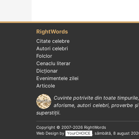
RightWords
Citate celebre
Autori celebri
Folclor
Cenaclu literar
Dicționar
Evenimentele zilei
Articole
Cuvinte potrivite din toate timpurile
aforisme
,
autori celebri
,
proverbe și
superstiții
.
Copyright © 2007-2026 RightWords
Web Design by
YourCHOICE
, sâmbătă, 8 august 202