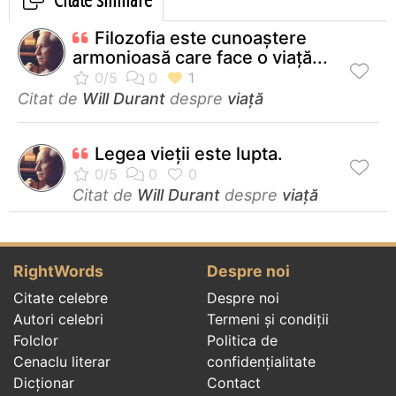
Filozofia este cunoaştere
armonioasă care face o viaţă...
Citat de
Will Durant
despre
viață
Legea vieţii este lupta.
Citat de
Will Durant
despre
viață
RightWords
Despre noi
Citate celebre
Despre noi
Autori celebri
Termeni și condiții
Folclor
Politica de
Cenaclu literar
confidenţialitate
Dicționar
Contact