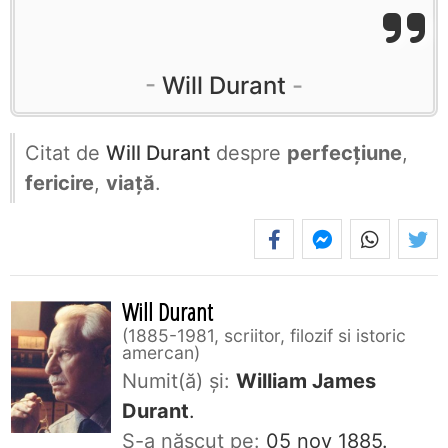
Will Durant
Citat de
Will Durant
despre
perfecţiune
,
fericire
,
viață
.
Will Durant
1885-1981, scriitor, filozif si istoric
amercan
Numit(ă) și:
William James
Durant
.
S-a născut pe:
05 nov 1885.