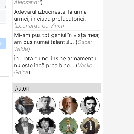
Alecsandri
)
Adevarul izbucneste, la urma
urmei, in ciuda prefacatoriei.
(
Leonardo da Vinci
)
Mi-am pus tot geniul în viața mea;
am pus numai talentul...
(
Oscar
Wilde
)
În lupta cu noi înșine armamentul
nu este încă prea bine...
(
Vasile
Ghica
)
Autori