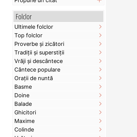
Propune un citat
Folclor
Ultimele folclor
Top folclor
Proverbe și zicători
Tradiții și superstiții
Vrăji și descântece
Cântece populare
Orații de nuntă
Basme
Doine
Balade
Ghicitori
Maxime
Colinde