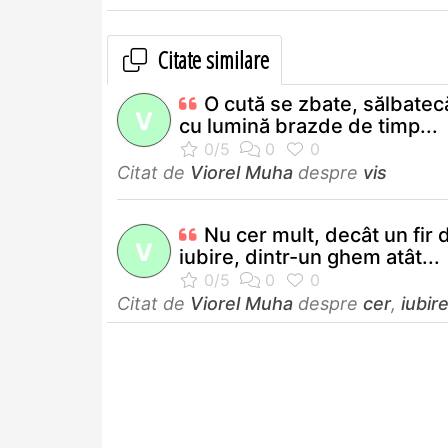
Citate similare
O cută se zbate, sălbatec
V
cu lumină brazde de timp...
Citat de
Viorel Muha
despre
vis
Nu cer mult, decât un fir 
V
iubire, dintr-un ghem atât...
Citat de
Viorel Muha
despre
cer
,
iubir