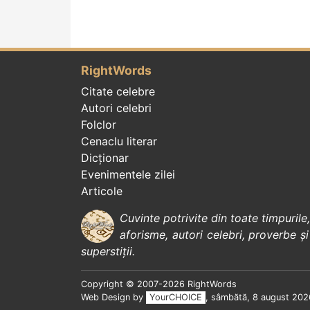
RightWords
Citate celebre
Autori celebri
Folclor
Cenaclu literar
Dicționar
Evenimentele zilei
Articole
Cuvinte potrivite din toate timpurile
aforisme
,
autori celebri
,
proverbe și
superstiții
.
Copyright © 2007-2026 RightWords
Web Design by
YourCHOICE
, sâmbătă, 8 august 202