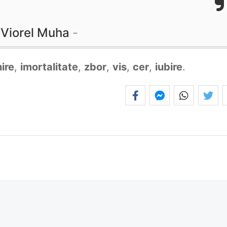
Viorel Muha
nire
,
imortalitate
,
zbor
,
vis
,
cer
,
iubire
.