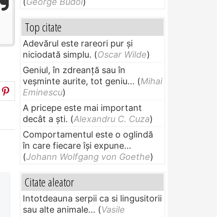
(
George Budoi
)
Top citate
Adevărul este rareori pur și
niciodată simplu.
(
Oscar Wilde
)
Geniul, în zdreanţă sau în
veşminte aurite, tot geniu...
(
Mihai
Eminescu
)
A pricepe este mai important
decât a ști.
(
Alexandru C. Cuza
)
Comportamentul este o oglindă
în care fiecare își expune...
(
Johann Wolfgang von Goethe
)
Citate aleator
Intotdeauna serpii ca si lingusitorii
sau alte animale...
(
Vasile