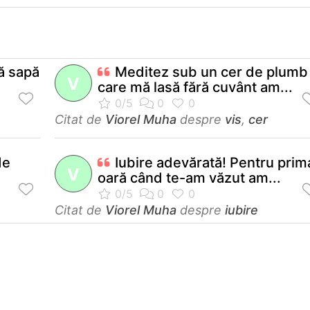
ă sapă
Meditez sub un cer de plumb
V
care mă lasă fără cuvânt am...
Citat de
Viorel Muha
despre
vis
,
cer
de
Iubire adevărată! Pentru prim
V
oară când te-am văzut am...
e
Citat de
Viorel Muha
despre
iubire