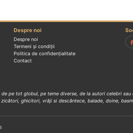
Despre noi
So
Despre noi
Termeni și condiții
Politica de confidenţialitate
Contact
, de pe tot globul, pe teme diverse, de la
autori celebri
sau 
 zicători
,
ghicitori
,
vrăji si descântece
,
balade
,
doine
,
basm
6