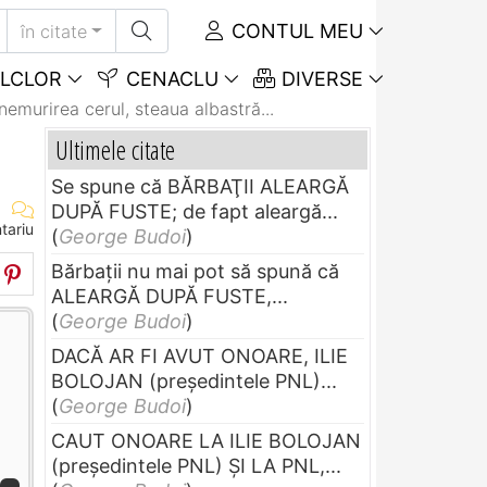
CONTUL MEU
în citate
LCLOR
CENACLU
DIVERSE
nemurirea cerul, steaua albastră...
Ultimele citate
Se spune că BĂRBAŢII ALEARGĂ
DUPĂ FUSTE; de fapt aleargă...
tariu
(
George Budoi
)
Bărbaţii nu mai pot să spună că
ALEARGĂ DUPĂ FUSTE,...
(
George Budoi
)
DACĂ AR FI AVUT ONOARE, ILIE
BOLOJAN (preşedintele PNL)...
(
George Budoi
)
CAUT ONOARE LA ILIE BOLOJAN
(preşedintele PNL) ŞI LA PNL,...