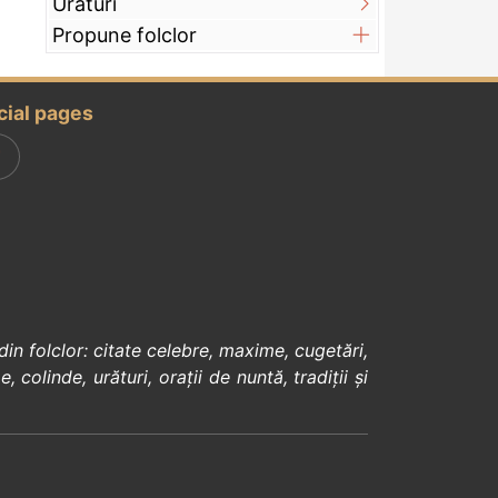
Urături
Propune folclor
cial pages
din
folclor
:
citate celebre
,
maxime
,
cugetări
,
e
,
colinde
,
urături
,
orații de nuntă
,
tradiții și