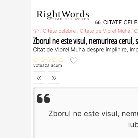
RightWords
TIMELESS WORDS
CITATE CEL
Citate celebre
Citate de Viorel Muha
C
Zborul ne este visul, nemurirea cerul, s
Citat de Viorel Muha despre împlinire, imort
votează acum
Zborul ne este visul, nem
iub