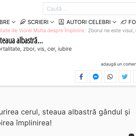
EBRE
SCRIERI
AUTORI CELEBRI
FO
itate de Viorel Muha despre Împlinire
Zborul ne este visul, 
teaua albastră...
alitate, zbor, vis, cer, iubire
adaugă un comen
urirea cerul, steaua albastră gândul şi
irea împlinirea!