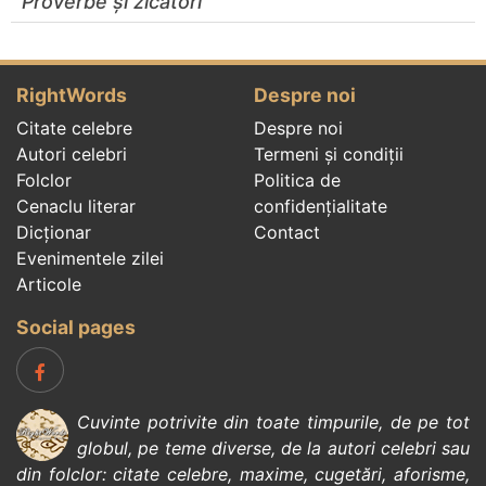
Proverbe și zicători
RightWords
Despre noi
Citate celebre
Despre noi
Autori celebri
Termeni și condiții
Folclor
Politica de
Cenaclu literar
confidenţialitate
Dicționar
Contact
Evenimentele zilei
Articole
Social pages
Cuvinte potrivite din toate timpurile, de pe tot
globul, pe teme diverse, de la
autori celebri
sau
din
folclor
:
citate celebre
,
maxime
,
cugetări
,
aforisme
,