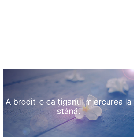
A brodit-o ca ţiganul miercurea la
stână.