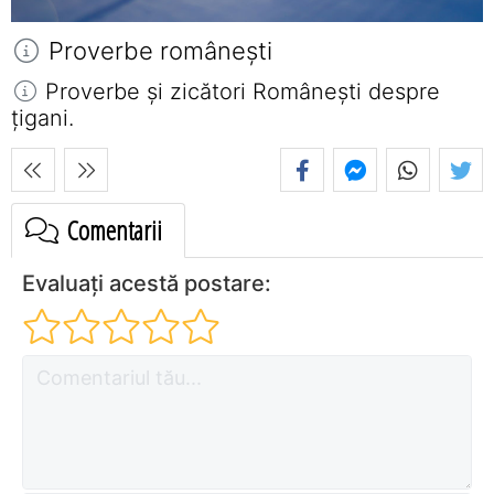
Proverbe româneşti
Proverbe și zicători Româneşti despre
țigani.
Comentarii
Evaluați acestă postare: