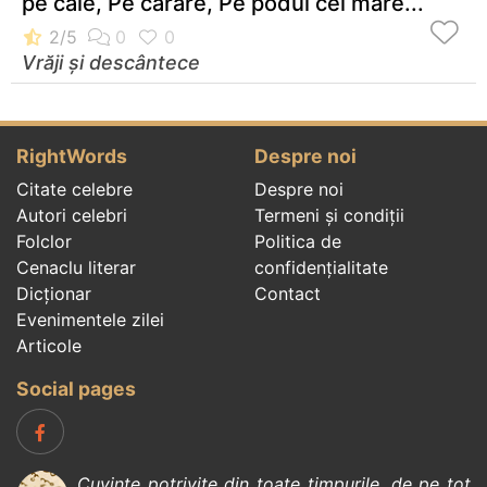
pe cale, Pe cărare, Pe podul cel mare...
Vrăji și descântece
RightWords
Despre noi
Citate celebre
Despre noi
Autori celebri
Termeni și condiții
Folclor
Politica de
Cenaclu literar
confidenţialitate
Dicționar
Contact
Evenimentele zilei
Articole
Social pages
Cuvinte potrivite din toate timpurile, de pe tot