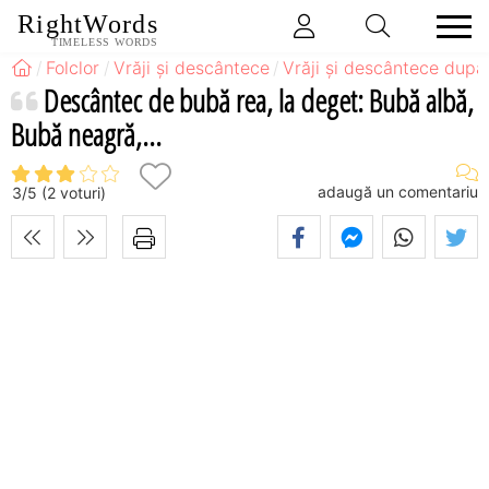
RightWords
TIMELESS WORDS
Folclor
Vrăji și descântece
Vrăji și descântece după
Descântec de bubă rea, la deget: Bubă albă,
Bubă neagră,...
adaugă un comentariu
3
/
5
(
2
voturi)