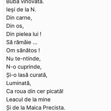
Bubă vinovată.
Ieşi de la N.
Din carne,
Din os,
Din pielea lui !
Să rămâie ...
Om sănătos !
Nu te-ntinde,
N-o cuprinde,
Şi-o lasă curată,
Luminată,
Ca roua din cer picată!
Leacul de la mine
Şi de la Maica Precista.