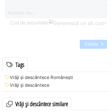
Cod de securitate:
=
Trimite
Tags
Vrăji și descântece Româneşti
Vrăji și descântece
Vrăji și descântece similare