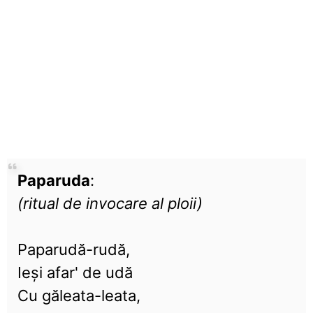
Paparuda
:
(ritual de invocare al ploii)
Paparudă-rudă,
Ieși afar' de udă
Cu găleata-leata,