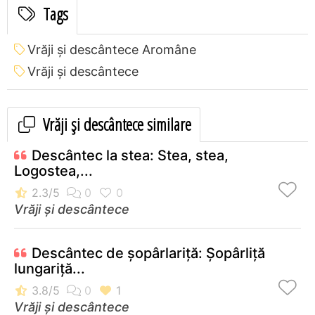
Tags
Vrăji și descântece Aromâne
Vrăji și descântece
Vrăji și descântece similare
Descântec la stea: Stea, stea,
Logostea,...
Vrăji și descântece
Descântec de șopârlariță: Șopârliță
lungariță...
Vrăji și descântece