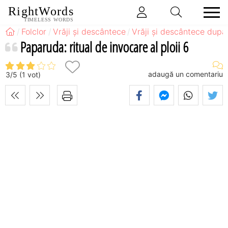
RightWords
TIMELESS WORDS
Folclor
Vrăji și descântece
Vrăji și descântece după
Paparuda: ritual de invocare al ploii 6
adaugă un comentariu
3
/
5
(
1
vot)