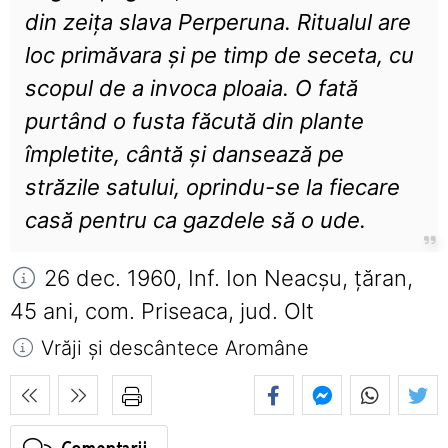
din zeița slava Perperuna. Ritualul are
loc primăvara și pe timp de seceta, cu
scopul de a invoca ploaia. O fată
purtând o fusta făcută din plante
împletite, cântă și dansează pe
străzile satului, oprindu-se la fiecare
casă pentru ca gazdele să o ude.
26 dec. 1960, Inf. Ion Neacșu, țăran,
45 ani, com. Priseaca, jud. Olt
Vrăji și descântece Aromâne