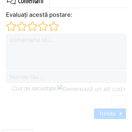
Comentarii
Evaluați acestă postare:
Cod de securitate:
=
Trimite