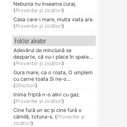
Nebunia nu inseama curaj.
(
Proverbe și zicători
)
Casa care-i mare, multa viata are.
(
Proverbe și zicători
)
Folclor aleator
Adevărul de minciună se
desparte, că nu-i place în spate...
(
Proverbe și zicători
)
Gura mare, ca o roata, O umplem
cu carne toata Si ne-o...
(
Ghicitori
)
Inima friptă n-o alini cu gaz.
(
Proverbe și zicători
)
Cine fură un ac şi cine fură o
cămilă, totuna-s.
(
Proverbe și
zicători
)