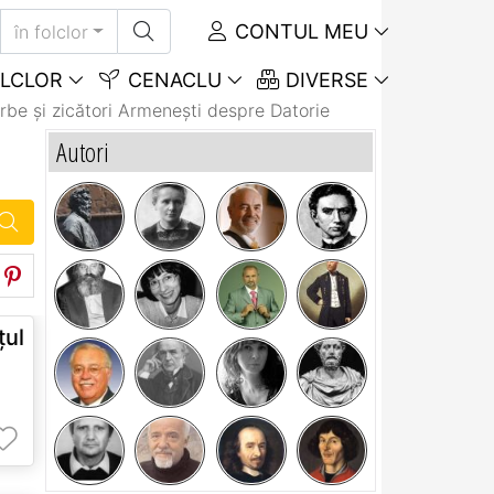
CONTUL MEU
în folclor
LCLOR
CENACLU
DIVERSE
rbe și zicători Armeneşti despre Datorie
Autori
ul