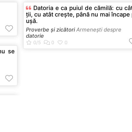
Datoria e ca puiul de cămilă: cu câ
ţii, cu atât creşte, până nu mai încape
uşă.
Proverbe și zicători
Armeneşti despre
datorie
nu se