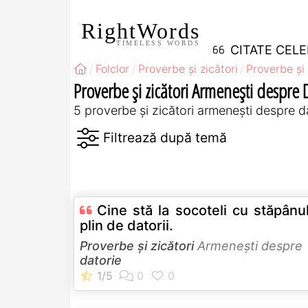
RightWords
TIMELESS WORDS
CITATE CEL
Folclor
Proverbe și zicători
Proverbe și 
Proverbe și zicători Armeneşti despre 
5 proverbe și zicători armeneşti despre d
Cine stă la socoteli cu stăpânu
plin de datorii.
Proverbe și zicători
Armeneşti despre
datorie