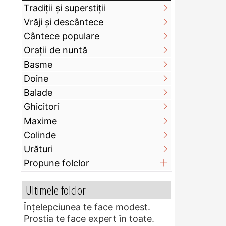
Tradiții și superstiții
Vrăji și descântece
Cântece populare
Orații de nuntă
Basme
Doine
Balade
Ghicitori
Maxime
Colinde
Urături
Propune folclor
Ultimele folclor
Înțelepciunea te face modest.
Prostia te face expert în toate.