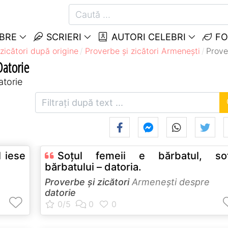
EBRE
SCRIERI
AUTORI CELEBRI
FO
zicători după origine
Proverbe și zicători Armeneşti
Prove
Datorie
atorie
l iese
Soţul femeii e bărbatul, soţ
bărbatului – datoria.
Proverbe și zicători
Armeneşti despre
datorie