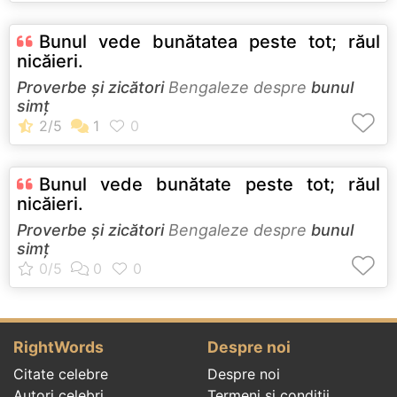
Bunul vede bunătatea peste tot; răul
nicăieri.
Proverbe și zicători
Bengaleze despre
bunul
simț
Bunul vede bunătate peste tot; răul
nicăieri.
Proverbe și zicători
Bengaleze despre
bunul
simț
RightWords
Despre noi
Citate celebre
Despre noi
Autori celebri
Termeni și condiții