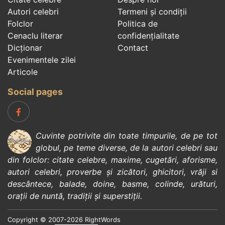
Autori celebri
Termeni și condiții
Folclor
Politica de
Cenaclu literar
confidenţialitate
Dicționar
Contact
Evenimentele zilei
Articole
Social pages
Cuvinte potrivite din toate timpurile, de pe tot
globul, pe teme diverse, de la
autori celebri
sau
din
folclor
:
citate celebre
,
maxime
,
cugetări
,
aforisme
,
autori celebri
,
proverbe și zicători
,
ghicitori
,
vrăji si
descântece
,
balade
,
doine
,
basme
,
colinde
,
urături
,
orații de nuntă
,
tradiții și superstiții
.
Copyright © 2007-2026 RightWords