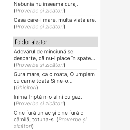
Nebunia nu inseama curaj.
(
Proverbe și zicători
)
Casa care-i mare, multa viata are.
(
Proverbe și zicători
)
Folclor aleator
Adevărul de minciună se
desparte, că nu-i place în spate...
(
Proverbe și zicători
)
Gura mare, ca o roata, O umplem
cu carne toata Si ne-o...
(
Ghicitori
)
Inima friptă n-o alini cu gaz.
(
Proverbe și zicători
)
Cine fură un ac şi cine fură o
cămilă, totuna-s.
(
Proverbe și
zicători
)