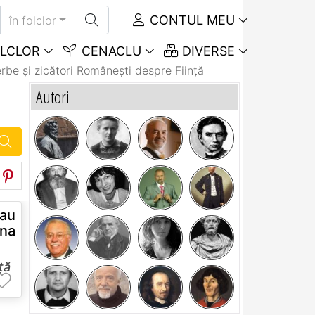
CONTUL MEU
în folclor
LCLOR
CENACLU
DIVERSE
rbe și zicători Româneşti despre Ființă
Autori
au
ana
nță