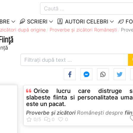
EBRE
SCRIERI
AUTORI CELEBRI
FO
zicători după origine
Proverbe și zicători Româneşti
Prove
Ființă
ință
Orice lucru care distruge s
slabeste fiinta si personalitatea um
este un pacat.
Proverbe și zicători
Româneşti despre
fii