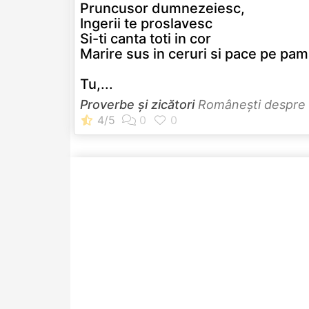
Pruncusor dumnezeiesc,
Ingerii te proslavesc
Si-ti canta toti in cor
Marire sus in ceruri si pace pe pa
Tu,...
Proverbe și zicători
Româneşti despre