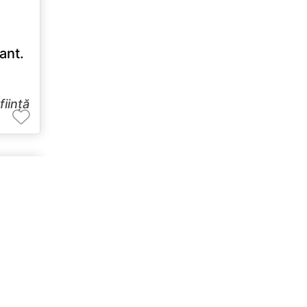
mant.
ființă