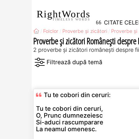
RightWords
TIMELESS WORDS
CITATE CEL
Folclor
Proverbe și zicători
Proverbe și 
Proverbe și zicători Româneşti despre 
2 proverbe și zicători româneşti despre fi
Tu te cobori din ceruri:
Tu te cobori din ceruri,
O, Prunc dumnezeiesc
Si-aduci rascumparare
La neamul omenesc.