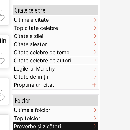
Citate celebre
i
Ultimele citate
Top citate celebre
Citatele zilei
in
Citate aleator
.
Citate celebre pe teme
i
Citate celebre pe autori
Legile lui Murphy
Citate definiţii
Propune un citat
i
Folclor
Ultimele folclor
Top folclor
Proverbe și zicători