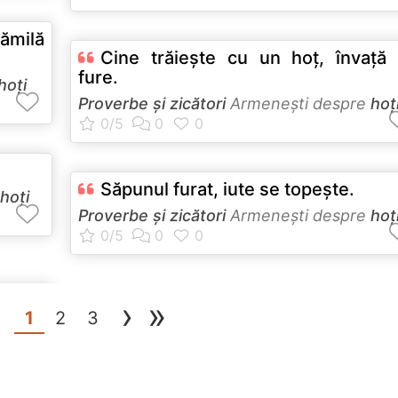
cămilă
Cine trăieşte cu un hoţ, învaţă
fure.
hoţi
Proverbe și zicători
Armeneşti despre
hoţ
Săpunul furat, iute se topeşte.
hoţi
Proverbe și zicători
Armeneşti despre
hoţ
‹
›
»
(current)
1
2
3