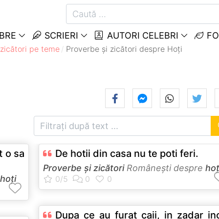
EBRE
SCRIERI
AUTORI CELEBRI
FO
 zicători pe teme
Proverbe și zicători despre Hoţi
t o sa
De hotii din casa nu te poti feri.
Proverbe și zicători
Româneşti despre
hoţ
hoţi
Dupa ce au furat caii, in zadar in