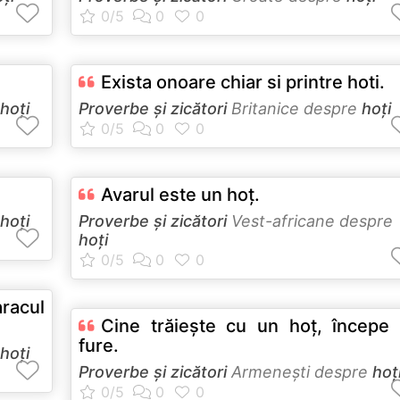
Exista onoare chiar si printre hoti.
hoţi
Proverbe și zicători
Britanice despre
hoţi
Avarul este un hoţ.
hoţi
Proverbe și zicători
Vest-africane despre
hoţi
aracul
Cine trăieşte cu un hoţ, începe
fure.
hoţi
Proverbe și zicători
Armeneşti despre
hoţ