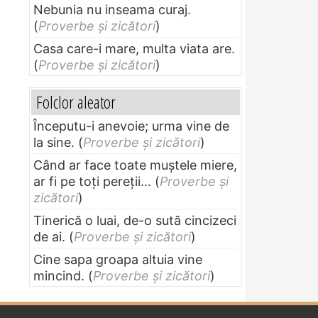
Nebunia nu inseama curaj.
(
Proverbe și zicători
)
Casa care-i mare, multa viata are.
(
Proverbe și zicători
)
Folclor aleator
Începutu-i anevoie; urma vine de
la sine.
(
Proverbe și zicători
)
Când ar face toate muştele miere,
ar fi pe toţi pereţii...
(
Proverbe și
zicători
)
Tinerică o luai, de-o sută cincizeci
de ai.
(
Proverbe și zicători
)
Cine sapa groapa altuia vine
mincind.
(
Proverbe și zicători
)