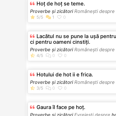
Hoţ de hoţ se teme.
Proverbe și zicători
Româneşti despre
Lacătul nu se pune la uşă pentru
ci pentru oameni cinstiţi.
Proverbe și zicători
Româneşti despre
Hotului de hot ii e frica.
Proverbe și zicători
Româneşti despre
Gaura îl face pe hoţ.
Proverbe și zicători
Evreieşti despre
ho