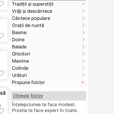
Tradiții și superstiții
Vrăji și descântece
Cântece populare
Orații de nuntă
Basme
Doine
Balade
Ghicitori
Maxime
Colinde
Urături
Propune folclor
 să
Ultimele folclor
Înțelepciunea te face modest.
i
Prostia te face expert în toate.