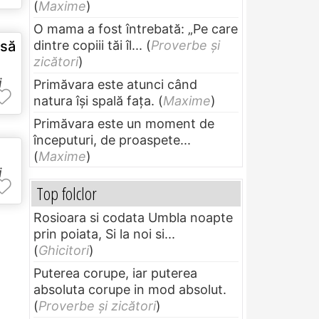
(
Maxime
)
O mama a fost întrebată: „Pe care
 să
dintre copiii tăi îl...
(
Proverbe și
zicători
)
i
Primăvara este atunci când
natura își spală fața.
(
Maxime
)
Primăvara este un moment de
începuturi, de proaspete...
(
Maxime
)
i
Top folclor
Rosioara si codata Umbla noapte
prin poiata, Si la noi si...
(
Ghicitori
)
Puterea corupe, iar puterea
absoluta corupe in mod absolut.
(
Proverbe și zicători
)