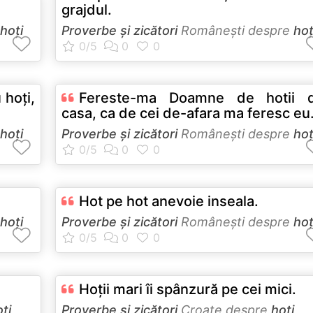
grajdul.
hoţi
Proverbe și zicători
Româneşti despre
hoţ
 hoţi,
Fereste-ma Doamne de hotii d
casa, ca de cei de-afara ma feresc eu
hoţi
Proverbe și zicători
Româneşti despre
hoţ
Hot pe hot anevoie inseala.
hoţi
Proverbe și zicători
Româneşti despre
hoţ
Hoţii mari îi spânzură pe cei mici.
ţi
Proverbe și zicători
Croate despre
hoţi