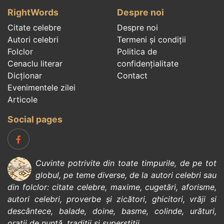
RightWords
Despre noi
Citate celebre
Despre noi
Autori celebri
Termeni și condiții
Folclor
Politica de
Cenaclu literar
confidenţialitate
Dicționar
Contact
Evenimentele zilei
Articole
Social pages
Cuvinte potrivite din toate timpurile, de pe tot
globul, pe teme diverse, de la
autori celebri
sau
din
folclor
:
citate celebre
,
maxime
,
cugetări
,
aforisme
,
autori celebri
,
proverbe și zicători
,
ghicitori
,
vrăji si
descântece
,
balade
,
doine
,
basme
,
colinde
,
urături
,
orații de nuntă
,
tradiții și superstiții
.