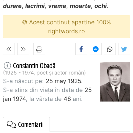
durere
,
lacrimi
,
vreme
,
moarte
,
ochi
.
© Acest continut apartine 100%
rightwords.ro
Constantin Obadă
1925 - 1974, poet și actor român
S-a născut pe:
25 may 1925.
S-a stins din viaţa în data de
25
jan 1974
, la vârsta de
48
ani.
Comentarii