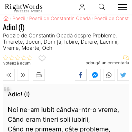
RightWords
TIMELESS WORDS
Poezii
Poezii de Constantin Obadă
Poezii de Const
Adio! (I)
Poezie de Constantin Obadă despre Probleme,
Tinerețe, Jocuri, Dorință, Iubire, Durere, Lacrimi,
Vreme, Moarte, Ochi
adaugă un comentariu
votează acum
Adio! (I)
Noi ne-am iubit cândva-ntr-o vreme,
Când eram tineri soli iubirii,
Când ne primeam, câte probleme,