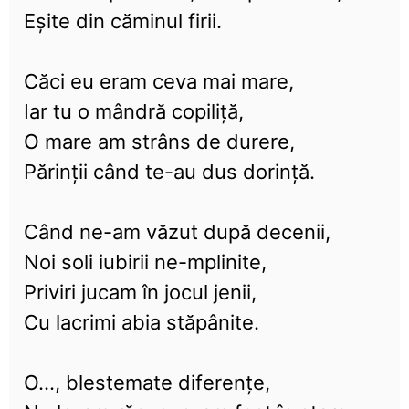
Eșite din căminul firii.
Căci eu eram ceva mai mare,
Iar tu o mândră copiliță,
O mare am strâns de durere,
Părinții când te-au dus dorință.
Când ne-am văzut după decenii,
Noi soli iubirii ne-mplinite,
Priviri jucam în jocul jenii,
Cu lacrimi abia stăpânite.
O..., blestemate diferențe,