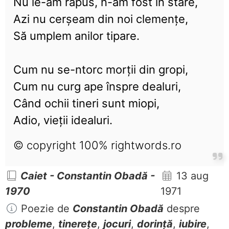
Nu le-am răpus, n-am fost în stare,
Azi nu cerșeam din noi clemențe,
Să umplem anilor tipare.
Cum nu se-ntorc morții din gropi,
Cum nu curg ape înspre dealuri,
Când ochii tineri sunt miopi,
Adio, vieții idealuri.
© copyright 100% rightwords.ro
Caiet - Constantin Obadă -
13 aug
1970
1971
Poezie de
Constantin Obadă
despre
probleme
,
tinerețe
,
jocuri
,
dorință
,
iubire
,