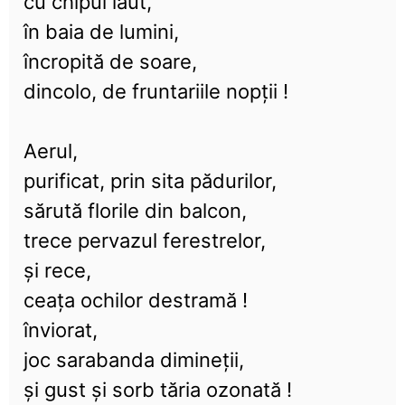
cu chipul lăut,
în baia de lumini,
încropită de soare,
dincolo, de fruntariile nopții !
Aerul,
purificat, prin sita pădurilor,
sărută florile din balcon,
trece pervazul ferestrelor,
și rece,
ceața ochilor destramă !
înviorat,
joc sarabanda dimineții,
și gust și sorb tăria ozonată !