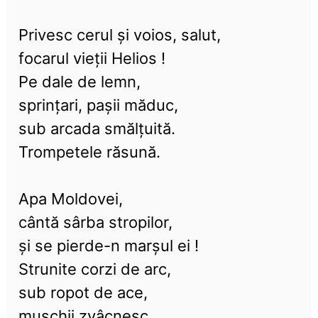
Privesc cerul și voios, salut,
focarul vieții Helios !
Pe dale de lemn,
sprințari, pașii măduc,
sub arcada smălțuită.
Trompetele răsună.
Apa Moldovei,
cântă sârba stropilor,
și se pierde-n marșul ei !
Strunite corzi de arc,
sub ropot de ace,
mușchii zvâcnesc.