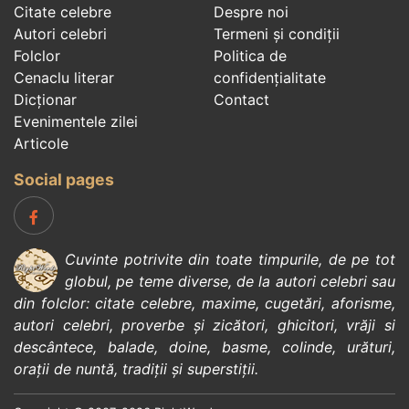
Citate celebre
Despre noi
Autori celebri
Termeni și condiții
Folclor
Politica de
Cenaclu literar
confidenţialitate
Dicționar
Contact
Evenimentele zilei
Articole
Social pages
Cuvinte potrivite din toate timpurile, de pe tot
globul, pe teme diverse, de la
autori celebri
sau
din
folclor
:
citate celebre
,
maxime
,
cugetări
,
aforisme
,
autori celebri
,
proverbe și zicători
,
ghicitori
,
vrăji si
descântece
,
balade
,
doine
,
basme
,
colinde
,
urături
,
orații de nuntă
,
tradiții și superstiții
.