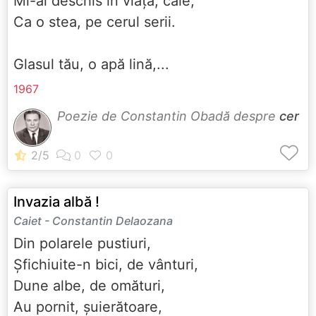
Mi-ai deschis în viață, cale,
Ca o stea, pe cerul serii.
Glasul tău, o apă lină,...
1967
Poezie de Constantin Obadă despre
cer
Invazia albă !
Caiet - Constantin Delaozana
Din polarele pustiuri,
Șfichiuite-n bici, de vânturi,
Dune albe, de omături,
Au pornit, șuierătoare,