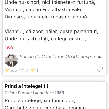
Unde nu-s nori, nici trăsnete-n furtună,
Visam..., că ceru-i o albastră vale,
Din care, luna stele-n basme-adună.
Visam..., că zbor, năier, peste pământuri,
Unde nu-s libertăți, cu legi, cusute,...
1969
Poezie de Constantin Obadă despre
cer
Prind a înțelege! (I)
Caiet - Poezii - Laborator - 1969
Prind a înțelege, simfonia ploii,
Care bate ziduri, care bate geamuri,