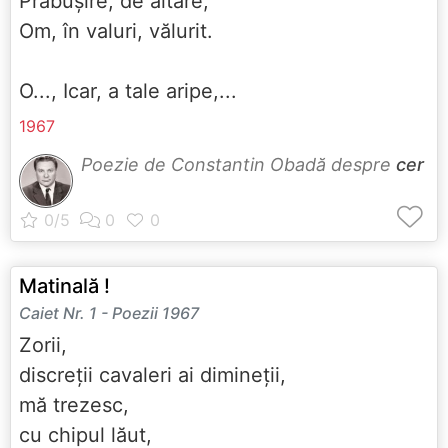
Prăbușire, de altare,
Om, în valuri, vălurit.
O..., Icar, a tale aripe,...
1967
Poezie de Constantin Obadă despre
cer
Matinală !
Caiet Nr. 1 - Poezii 1967
Zorii,
discreții cavaleri ai dimineții,
mă trezesc,
cu chipul lăut,