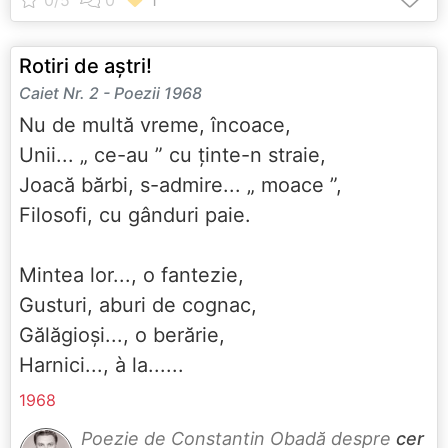
Rotiri de aștri!
Caiet Nr. 2 - Poezii 1968
Nu de multă vreme, încoace,
Unii... „ ce-au ” cu ținte-n straie,
Joacă bărbi, s-admire... „ moace ”,
Filosofi, cu gânduri paie.
Mintea lor..., o fantezie,
Gusturi, aburi de cognac,
Gălăgioși..., o berărie,
Harnici..., à la......
1968
Poezie de Constantin Obadă despre
cer