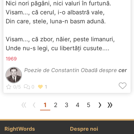
Nici nori păgâni, nici valuri în furtună.
Visam..., că cerul, i-o albastră vale,
Din care, stele, luna-n basm adună.
Visam..., că zbor, năier, peste limanuri,
Unde nu-s legi, cu libertăți cusute....
1969
Poezie de Constantin Obadă despre
cer
«
‹
›
»
(current)
1
2
3
4
5
RightWords
Despre noi