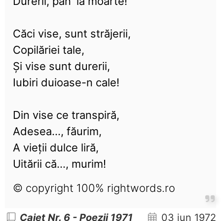
Durerii, pân' la moarte!
Căci vise, sunt străjerii,
Copilăriei tale,
Și vise sunt durerii,
Iubiri duioase-n cale!
Din vise ce transpiră,
Adesea..., făurim,
A vieții dulce liră,
Uitării că..., murim!
© copyright 100% rightwords.ro
Caiet Nr. 6 - Poezii 1971
03 iun 1972