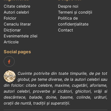
Citate celebre
Despre noi
Autori celebri
Termeni și condiții
Folclor
Politica de
Cenaclu literar
confidenţialitate
Dicționar
Contact
Evenimentele zilei
Articole
Social pages
Cuvinte potrivite din toate timpurile, de pe tot
globul, pe teme diverse, de la
autori celebri
sau
din
folclor
:
citate celebre
,
maxime
,
cugetări
,
aforisme
,
autori celebri
,
proverbe și zicători
,
ghicitori
,
vrăji si
descântece
,
balade
,
doine
,
basme
,
colinde
,
urături
,
orații de nuntă
,
tradiții și superstiții
.