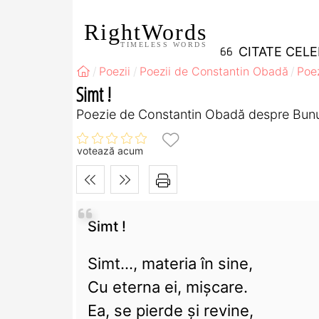
RightWords
TIMELESS WORDS
CITATE CEL
Poezii
Poezii de Constantin Obadă
Poe
Simt !
Poezie de Constantin Obadă despre Bunul
votează acum
Simt !
Simt..., materia în sine,
Cu eterna ei, mișcare.
Ea, se pierde și revine,