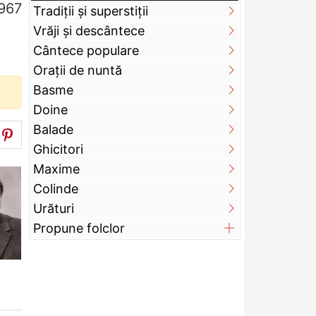
967
Tradiții și superstiții
Vrăji și descântece
Cântece populare
Orații de nuntă
Basme
Doine
Balade
Ghicitori
Maxime
Colinde
Urături
Propune folclor