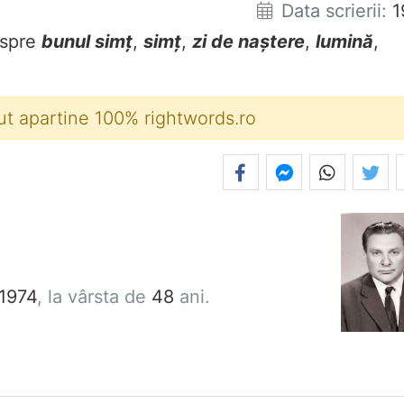
Data scrierii:
1
spre
bunul simț
,
simț
,
zi de naștere
,
lumină
,
ut apartine 100% rightwords.ro
 1974
, la vârsta de
48
ani.