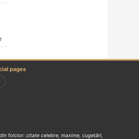
e
cial pages
din
folclor
:
citate celebre
,
maxime
,
cugetări
,