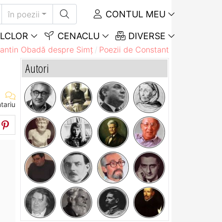
CONTUL MEU
în poezii
LCLOR
CENACLU
DIVERSE
tantin Obadă despre Simț
Poezii de Constantin Obadă desp
Autori
tariu