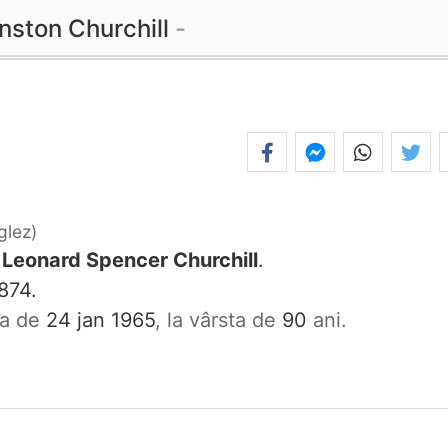
nston Churchill
glez
 Leonard Spencer Churchill
.
874.
ata de
24 jan 1965
, la vârsta de
90
ani.