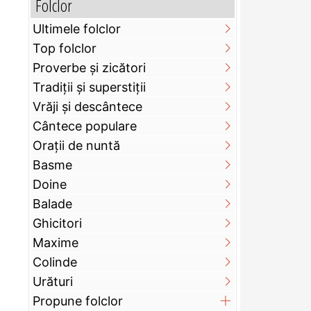
Folclor
Ultimele folclor
Top folclor
Proverbe și zicători
Tradiții și superstiții
Vrăji și descântece
Cântece populare
Orații de nuntă
Basme
Doine
Balade
Ghicitori
Maxime
Colinde
Urături
Propune folclor