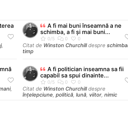
terea
A fi mai buni înseamnă a ne
schimba, a fi şi mai buni...
j
,
Citat de
Winston Churchill
despre
schimba
timp
amnă
A fi politician inseamna sa fii
capabil sa spui dinainte...
mani
,
Citat de
Winston Churchill
despre
înțelepciune
,
politică
,
lună
,
viitor
,
nimic