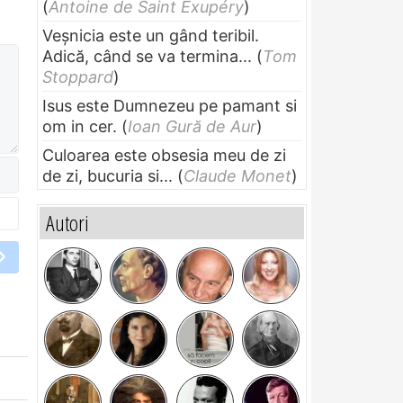
(
Antoine de Saint Exupéry
)
Veșnicia este un gând teribil.
Adică, când se va termina...
(
Tom
Stoppard
)
Isus este Dumnezeu pe pamant si
om in cer.
(
Ioan Gură de Aur
)
Culoarea este obsesia meu de zi
de zi, bucuria si...
(
Claude Monet
)
Autori