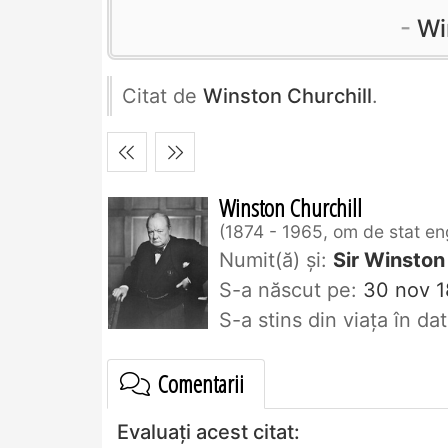
Wi
Citat de
Winston Churchill
.
Winston Churchill
1874 - 1965, om de stat en
Numit(ă) și:
Sir Winston
S-a născut pe:
30 nov 1
S-a stins din viaţa în d
Comentarii
Evaluați acest citat: