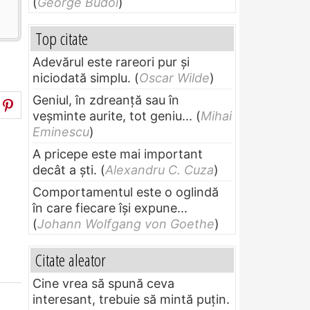
(
George Budoi
)
Top citate
Adevărul este rareori pur și
niciodată simplu.
(
Oscar Wilde
)
Geniul, în zdreanţă sau în
veşminte aurite, tot geniu...
(
Mihai
Eminescu
)
A pricepe este mai important
decât a ști.
(
Alexandru C. Cuza
)
Comportamentul este o oglindă
în care fiecare își expune...
(
Johann Wolfgang von Goethe
)
Citate aleator
Cine vrea să spună ceva
interesant, trebuie să mintă puțin.