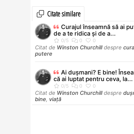
Citate similare
Curajul înseamnă să ai pu
de a te ridica și de a...
Citat de
Winston Churchill
despre
cura
putere
Ai dușmani? E bine! Înse
că ai luptat pentru ceva, la...
Citat de
Winston Churchill
despre
duș
bine
,
viață