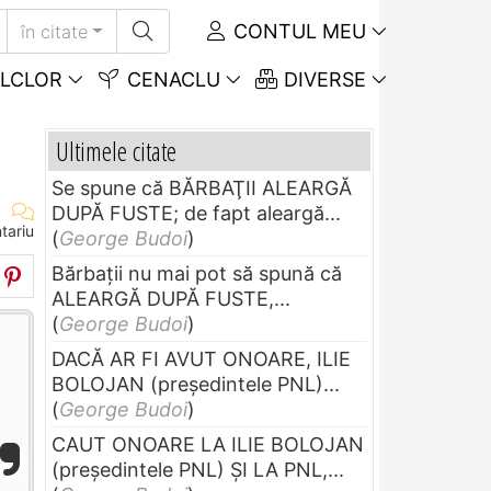
CONTUL MEU
în citate
LCLOR
CENACLU
DIVERSE
Ultimele citate
Se spune că BĂRBAŢII ALEARGĂ
DUPĂ FUSTE; de fapt aleargă...
tariu
(
George Budoi
)
Bărbaţii nu mai pot să spună că
ALEARGĂ DUPĂ FUSTE,...
(
George Budoi
)
DACĂ AR FI AVUT ONOARE, ILIE
BOLOJAN (preşedintele PNL)...
(
George Budoi
)
CAUT ONOARE LA ILIE BOLOJAN
(preşedintele PNL) ŞI LA PNL,...