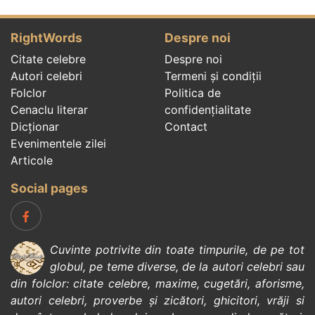
RightWords
Despre noi
Citate celebre
Despre noi
Autori celebri
Termeni și condiții
Folclor
Politica de
Cenaclu literar
confidenţialitate
Dicționar
Contact
Evenimentele zilei
Articole
Social pages
Cuvinte potrivite din toate timpurile, de pe tot
globul, pe teme diverse, de la
autori celebri
sau
din
folclor
:
citate celebre
,
maxime
,
cugetări
,
aforisme
,
autori celebri
,
proverbe și zicători
,
ghicitori
,
vrăji si