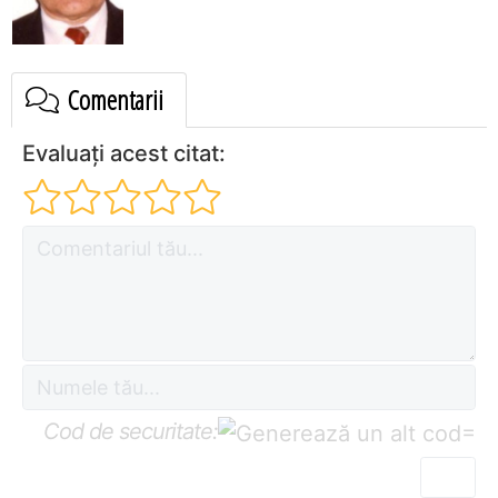
Comentarii
Evaluați acest citat:
Cod de securitate:
=