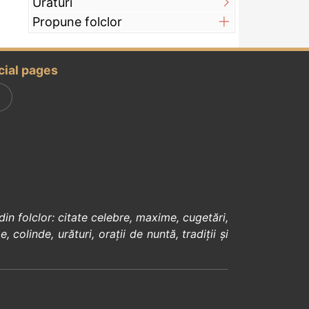
Urături
Propune folclor
cial pages
din
folclor
:
citate celebre
,
maxime
,
cugetări
,
e
,
colinde
,
urături
,
orații de nuntă
,
tradiții și