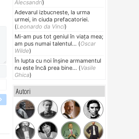
Alecsandri
)
Adevarul izbucneste, la urma
urmei, in ciuda prefacatoriei.
(
Leonardo da Vinci
)
Mi-am pus tot geniul în viața mea;
am pus numai talentul...
(
Oscar
Wilde
)
În lupta cu noi înșine armamentul
nu este încă prea bine...
(
Vasile
Ghica
)
Autori