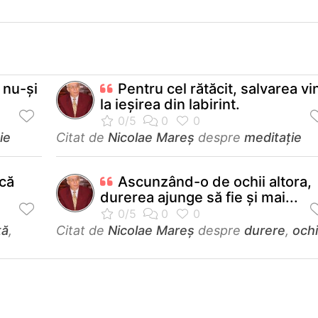
 nu-și
Pentru cel rătăcit, salvarea vi
la ieșirea din labirint.
ie
Citat de
Nicolae Mareș
despre
meditație
 că
Ascunzând-o de ochii altora,
durerea ajunge să fie și mai...
ță
,
Citat de
Nicolae Mareș
despre
durere
,
ochi