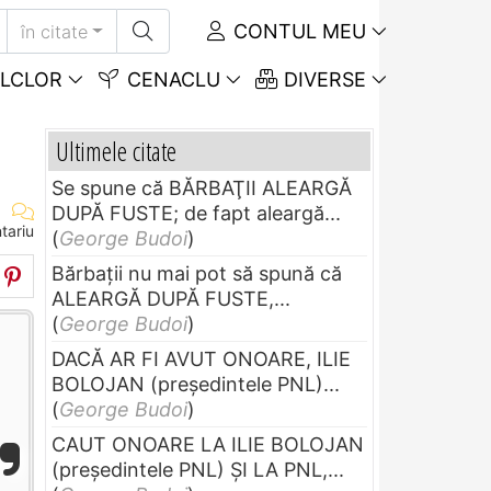
CONTUL MEU
în citate
LCLOR
CENACLU
DIVERSE
Ultimele citate
Se spune că BĂRBAŢII ALEARGĂ
DUPĂ FUSTE; de fapt aleargă...
tariu
(
George Budoi
)
Bărbaţii nu mai pot să spună că
ALEARGĂ DUPĂ FUSTE,...
(
George Budoi
)
DACĂ AR FI AVUT ONOARE, ILIE
BOLOJAN (preşedintele PNL)...
(
George Budoi
)
CAUT ONOARE LA ILIE BOLOJAN
(preşedintele PNL) ŞI LA PNL,...