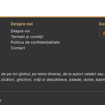
Despre noi
So
Despre noi
Termeni și condiții
Politica de confidenţialitate
Contact
, de pe tot globul, pe teme diverse, de la
autori celebri
sau 
 zicători
,
ghicitori
,
vrăji si descântece
,
balade
,
doine
,
basm
6