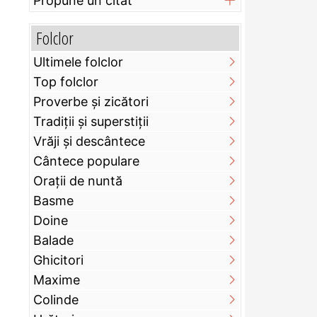
Propune un citat
Folclor
Ultimele folclor
Top folclor
Proverbe și zicători
Tradiții și superstiții
Vrăji și descântece
Cântece populare
Orații de nuntă
Basme
Doine
Balade
Ghicitori
Maxime
Colinde