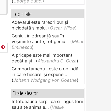
(
George Budoi
)
Top citate
Adevărul este rareori pur și
niciodată simplu.
(
Oscar Wilde
)
Geniul, în zdreanţă sau în
veşminte aurite, tot geniu...
(
Mihai
Eminescu
)
A pricepe este mai important
decât a ști.
(
Alexandru C. Cuza
)
Comportamentul este o oglindă
în care fiecare își expune...
(
Johann Wolfgang von Goethe
)
Citate aleator
Intotdeauna serpii ca si lingusitorii
sau alte animale...
(
Vasile