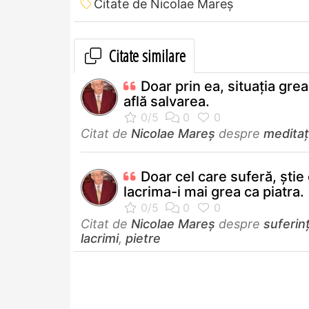
Citate de Nicolae Mareș
Citate similare
Doar prin ea, situația grea
află salvarea.
Citat de
Nicolae Mareș
despre
meditaț
Doar cel care suferă, ştie
lacrima-i mai grea ca piatra.
Citat de
Nicolae Mareș
despre
suferin
lacrimi
,
pietre