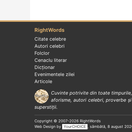
RightWords
Citate celebre
Autori celebri
Folclor
Cenaclu literar
Dicționar
Evenimentele zilei
Articole
Cuvinte potrivite din toate timpurile
aforisme
,
autori celebri
,
proverbe și
superstiții
.
Copyright © 2007-2026 RightWords
Web Design by
YourCHOICE
, sâmbătă, 8 august 202