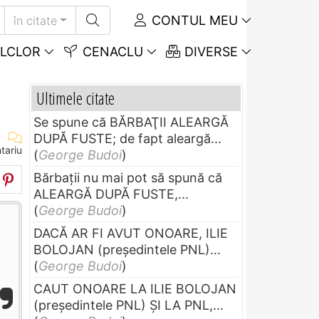
CONTUL MEU
în citate
LCLOR
CENACLU
DIVERSE
Ultimele citate
Se spune că BĂRBAŢII ALEARGĂ
DUPĂ FUSTE; de fapt aleargă...
tariu
(
George Budoi
)
Bărbaţii nu mai pot să spună că
ALEARGĂ DUPĂ FUSTE,...
(
George Budoi
)
DACĂ AR FI AVUT ONOARE, ILIE
BOLOJAN (preşedintele PNL)...
(
George Budoi
)
CAUT ONOARE LA ILIE BOLOJAN
(preşedintele PNL) ŞI LA PNL,...