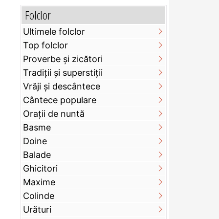
Folclor
Ultimele folclor
Top folclor
Proverbe și zicători
Tradiții și superstiții
Vrăji și descântece
Cântece populare
Orații de nuntă
Basme
Doine
Balade
Ghicitori
Maxime
Colinde
Urături