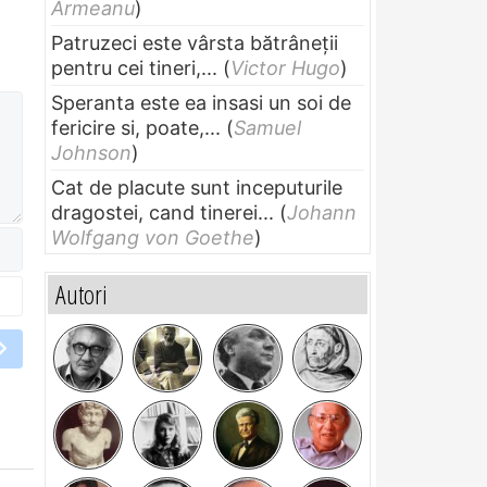
Armeanu
)
Patruzeci este vârsta bătrâneții
pentru cei tineri,...
(
Victor Hugo
)
Speranta este ea insasi un soi de
fericire si, poate,...
(
Samuel
Johnson
)
Cat de placute sunt inceputurile
dragostei, cand tinerei...
(
Johann
Wolfgang von Goethe
)
Autori