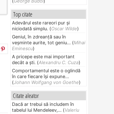
(
George Budoi
)
Top citate
Adevărul este rareori pur și
niciodată simplu.
(
Oscar Wilde
)
Geniul, în zdreanţă sau în
veşminte aurite, tot geniu...
(
Mihai
Eminescu
)
A pricepe este mai important
decât a ști.
(
Alexandru C. Cuza
)
Comportamentul este o oglindă
în care fiecare își expune...
(
Johann Wolfgang von Goethe
)
Citate aleator
Dacă ar trebui să includem în
tabelul lui Mendeleev,...
(
Valeriu