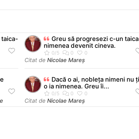
taica-
Greu să progresezi c-un taica
nimenea devenit cineva.
Citat de
Nicolae Mareș
te
Dacă o ai, nobleța nimeni nu ț
o ia nimenea. Greu îi...
me
Citat de
Nicolae Mareș