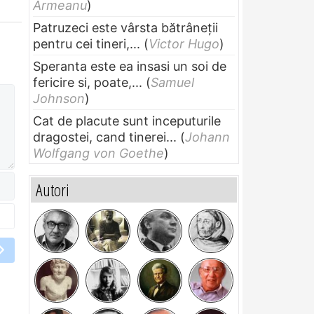
Armeanu
)
Patruzeci este vârsta bătrâneții
pentru cei tineri,...
(
Victor Hugo
)
Speranta este ea insasi un soi de
fericire si, poate,...
(
Samuel
Johnson
)
Cat de placute sunt inceputurile
dragostei, cand tinerei...
(
Johann
Wolfgang von Goethe
)
Autori