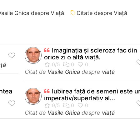
Vasile Ghica despre Viață
Citate despre Viață
Imaginaţia şi scleroza fac din
orice zi o altă viaţă.
ață
Citat de
Vasile Ghica
despre
viață
ntea
Iubirea față de semeni este u
imperativ/superlativ al...
Citat de
Vasile Ghica
despre
viață