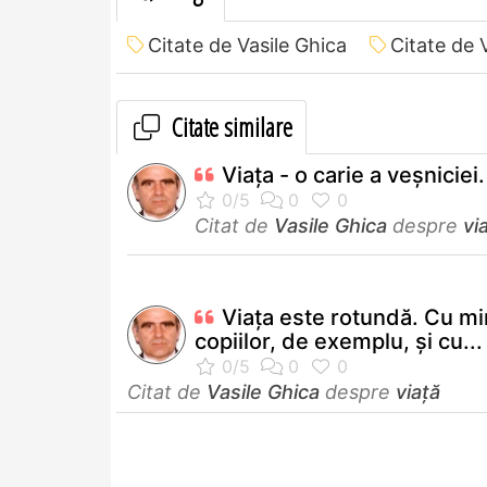
Citate de Vasile Ghica
Citate de 
Citate similare
Viața - o carie a veșniciei.
Citat de
Vasile Ghica
despre
vi
Viaţa este rotundă. Cu mi
copiilor, de exemplu, şi cu...
Citat de
Vasile Ghica
despre
viață