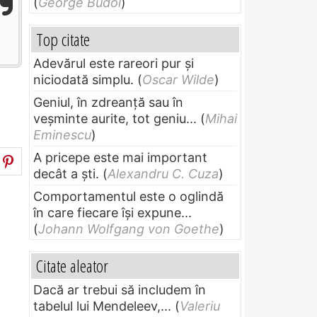
(
George Budoi
)
Top citate
Adevărul este rareori pur și
niciodată simplu.
(
Oscar Wilde
)
Geniul, în zdreanţă sau în
veşminte aurite, tot geniu...
(
Mihai
Eminescu
)
A pricepe este mai important
decât a ști.
(
Alexandru C. Cuza
)
Comportamentul este o oglindă
în care fiecare își expune...
(
Johann Wolfgang von Goethe
)
Citate aleator
Dacă ar trebui să includem în
tabelul lui Mendeleev,...
(
Valeriu