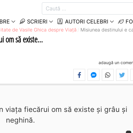
EBRE
SCRIERI
AUTORI CELEBRI
FO
itate de Vasile Ghica despre Viață
Misiunea destinului e ca
ui om să existe...
adaugă un comen
n viaţa fiecărui om să existe şi grâu şi
neghină.