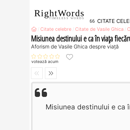
RightWords
TIMELESS WORDS
CITATE CEL
Citate celebre
Citate de Vasile Ghica
C
Misiunea destinului e ca în viaţa fiecăr
Aforism de Vasile Ghica despre viață
votează acum
Misiunea destinului e ca î