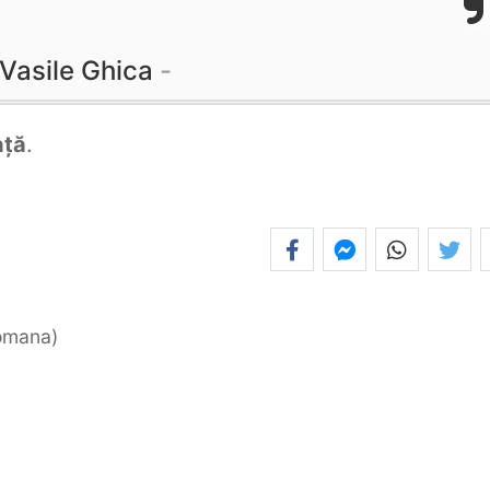
Vasile Ghica
ață
.
romana