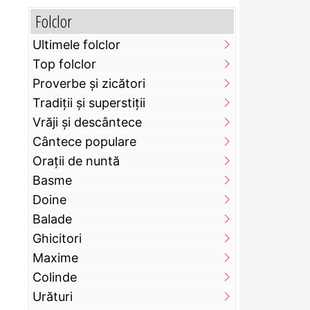
Folclor
Ultimele folclor
Top folclor
Proverbe și zicători
Tradiții și superstiții
Vrăji și descântece
Cântece populare
Orații de nuntă
Basme
Doine
Balade
Ghicitori
Maxime
Colinde
Urături