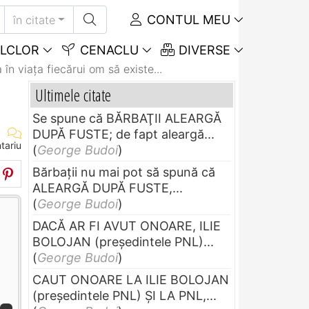
CONTUL MEU
în citate
LCLOR
CENACLU
DIVERSE
 în viaţa fiecărui om să existe...
Ultimele citate
Se spune că BĂRBAŢII ALEARGĂ
DUPĂ FUSTE; de fapt aleargă...
tariu
(
George Budoi
)
Bărbaţii nu mai pot să spună că
ALEARGĂ DUPĂ FUSTE,...
(
George Budoi
)
DACĂ AR FI AVUT ONOARE, ILIE
BOLOJAN (preşedintele PNL)...
(
George Budoi
)
CAUT ONOARE LA ILIE BOLOJAN
(preşedintele PNL) ŞI LA PNL,...